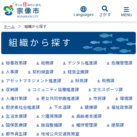
Languages
MENU
さがす
ホーム
組織から探す
組織から探す
秘書政策課
総務課
デジタル推進課
危機管理課
人事課
契約検査課
経営企画課
アセットマネジメント推進課
財政課
税務課
収納課
コミュニティ協働推進課
文化スポーツ課
人権対策課
男女共同参画推進課
市民課
環境課
脱炭素社会推進課
下水道課
健康課
福祉政策課
生活支援課
介護保険課
高齢者支援課
国保医療課
施設整備課
維持管理課
建築課
都市再生課
地域公共交通政策室