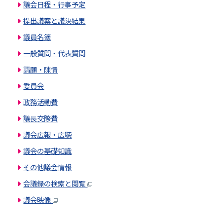
議会日程・行事予定
提出議案と議決結果
議員名簿
一般質問・代表質問
請願・陳情
委員会
政務活動費
議長交際費
議会広報・広聴
議会の基礎知識
その他議会情報
会議録の検索と閲覧
議会映像