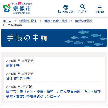
Languages
MENU
さがす
ホーム
分類から探す
健康・医療・福祉
障がい者福祉
手帳の申請
手帳の申請
2026年3月23日更新
療育手帳
2026年3月23日更新
身体障害者手帳
2025年7月2日更新
障害者手帳（身体・療育・精神）、自立支援医療（更生・精神
通院・育成）申請様式ダウンロード