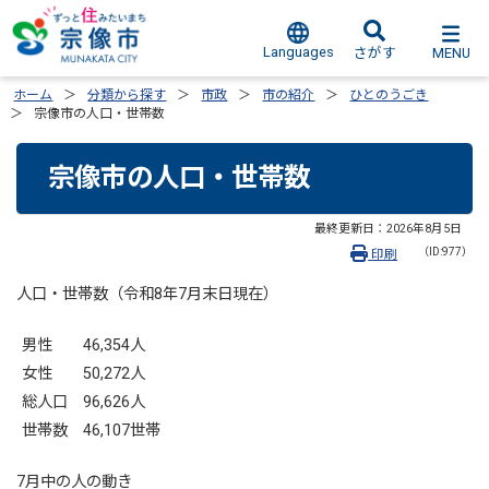
Languages
MENU
さがす
ホーム
分類から探す
市政
市の紹介
ひとのうごき
宗像市の人口・世帯数
宗像市の人口・世帯数
最終更新日：
2026年8月5日
（ID:977）
印刷
人口・世帯数（令和8年7月末日現在）
男性 46,354人
女性 50,272人
総人口 96,626人
世帯数 46,107世帯
7月中の人の動き