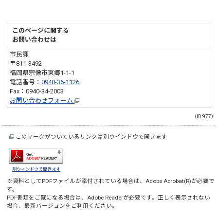
このページに関する
お問い合わせは
市民課
〒811-3492
福岡県宗像市東郷1-1-1
電話番号：
0940-36-1126
Fax：0940-34-2003
お問い合わせフォーム
（ID:977）
このマークがついているリンクは別ウインドウで開きます
別ウィンドウで開きます
※資料としてPDFファイルが添付されている場合は、
Adobe Acrobat(R)
が必要で
す。
PDF書類をご覧になる場合は、
Adobe Reader
が必要です。正しく表示されない
場合、最新バージョンをご利用ください。