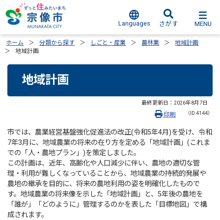
Languages
MENU
さがす
ホーム
分類から探す
しごと・産業
農林業
地域計画
地域計画
地域計画
最終更新日：
2026年8月7日
（ID:4144）
印刷
市では、農業経営基盤強化促進法の改正(令和5年4月)を受け、令和
7年3月に、地域農業の将来の在り方を定める「地域計画」(これま
での「人・農地プラン」)を策定しました。
この計画は、近年、高齢化や人口減少に伴い、農地の適切な管
理・利用が難しくなっていることから、地域農業の持続的発展や
農地の継承を目的に、将来の農地利用の姿を明確化したもので
す。地域農業の将来像を示した「地域計画」と、5年後の農地を
「誰が」「どのように」管理するのかを表した「目標地図」で構
成されます。