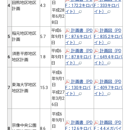
田熊地区地区
日
4
4.3
F：172.2キロバ
F：333キロバ
計画
平成28
イト）
イト）
年6月2
8日
平成6
計画書（PD
計画図（PD
稲元地区地区
5
5.7
年9月1
F：87.6キロバ
F：835.2キロバ
計画
日
イト）
イト）
平成6
計画書（PD
計画図（PD
須恵平原地区
6
1.8
年9月1
F：87.8キロバ
F：649.4キロバ
地区計画
日
イト）
イト）
平成6
年9月1
計画書（PD
計画図（PD
東海大学地区
日
7
15.3
F：130キロバ
F：409.7キロバ
地区計画
平成27
イト）
イト）
年3月2
6日
平成6
年9月1
計画書（PD
計画図（PD
宗像中央公園
日
8
8.6
F：12.6キロバ
F：4.4メガバイ