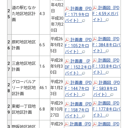
年4月2
道の駅むなか
計画図（PD
計画書（PD
2
日
た地区地区計
4.3
F：4.59メガバ
F：171.9キロ
5
平成30
画
イト）
バイト）
年7月2
0日
平成26
計画図（PD
計画書（PD
2
原町地区地区
6.5
年9月2
F：384.8キロバ
F：105.2キロ
6
計画
5日
イト）
バイト）
平成28
計画図（PD
計画書 （P
2
三倉地区地区
1.6
年9月3
F：133.8キロバ
DF：152.2キロ
7
計画
0日
イト）
バイト）
グローバルア
平成29
計画書（PD
計画図（PD
2
リーナ地区地
46.1
年1月2
F：144.7キロ
F：583.8キロ
8
区計画
3日
バイト）
バイト）
平成29
計画図（PD
計画書（PD
2
東郷一丁目地
6.8
年10月
F：177.8キロバ
F：158.7キロ
9
区地区計画
27日
イト）
バイト）
平成29
計画書（PD
計画図（PD
3
野坂地区地区