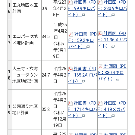
平成23
計画書（PD
計画図（PD
1
王丸地区地区
0.9
年4月2
F：99.9キロバ
F：230.9キロバ
6
計画
5日
イト）
イト）
平成25
年4月2
計画図（PD
計画書（PD
1
エコパーク地
34.5
日
F：11.36メガバ
F：159.2キロ
7
区地区計画
令和5
イト）
バイト）
年9月1
9日
計画図（PD
大王寺・玄海
平成25
計画書（PD
1
F：330.4キロ
ニュータウン
24.7
年4月2
F：165.2キロバ
8
バイト）
地区地区計画
日
イト）
平成25
年4月2
計画書（PD
計画図（PD
1
公園通り地区
日
35.2
F：171.4キロバ
F：4.19メガバ
9
地区計画
令和7
イト）
イト）
年12月
19日
平成25