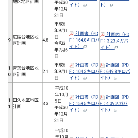
地区地区計画
平成30
イト）
ト）
年12月
21日
平成6
年9月1
計画書（PD
計画図（PD
広陵台地区地
日
9
4.8
F：164.8キロバ
F：3.23メガバ
区計画
令和3
イト）
イト）
年7月6
日
平成6
計画書（PD
計画図（PD
1
青葉台地区地
2.1
年9月1
F：104.3キロバ
F：649.8キロバ
0
区計画
日
イト）
イト）
平成10
年10月
計画書（PD
計画図（PD
1
田久地区地区
5日
3.3
F：159.5キロバ
F：4.09メガバ
1
計画
平成30
イト）
イト）
年12月
21日
平成10
年10月