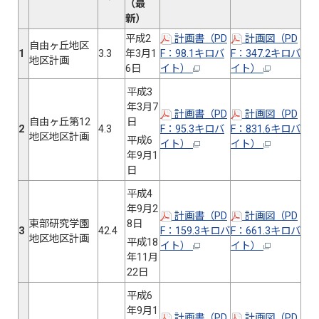
（最
新）
平成2
計画書（PD
計画図（PD
自由ヶ丘地区
1
3.3
年3月1
F：98.1キロバ
F：347.2キロバ
地区計画
6日
イト）
イト）
平成3
年3月7
計画書（PD
計画図（PD
自由ヶ丘第12
日
2
4.3
F：95.3キロバ
F：831.6キロバ
地区地区計画
平成6
イト）
イト）
年9月1
日
平成4
年9月2
計画書（PD
計画図（PD
東部研究学園
8日
3
42.4
F：159.3キロバ
F：661.3キロバ
地区地区計画
平成18
イト）
イト）
年11月
22日
平成6
年9月1
計画書（PD
計画図（PD