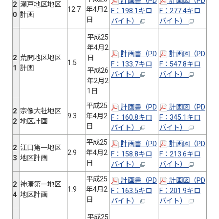
計画書（PD
計画図（PD
2
瀬戸地区地区
12.7
年4月2
F：198.1キロ
F：277.4キロ
0
計画
日
バイト）
バイト）
平成25
年4月2
計画書（PD
計画図（PD
2
荒開地区地区
日
1.5
F：133.7キロ
F：547.8キロ
1
計画
平成26
バイト）
バイト）
年2月2
1日
平成25
計画書（PD
計画図（PD
2
宗像大社地区
9.3
年4月2
F：160.8キロ
F：345.1キロ
2
地区計画
日
バイト）
バイト）
平成25
計画書（PD
計画図（PD
2
江口第一地区
2.9
年4月2
F：158.8キロ
F：213.6キロ
3
地区計画
日
バイト）
バイト）
平成25
計画書（PD
計画図（PD
2
神湊第一地区
1.9
年4月2
F：163.5キロ
F：201.9キロ
4
地区計画
日
バイト）
バイト）
平成25