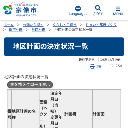
Languages
MENU
さがす
ホーム
分類から探す
くらし・手続き
住まい・都市づくり
都市計画
地区計画
地区計画の決定状況一覧
地区計画の決定状況一覧
最終更新日：
2025年12月19日
（ID:1973）
印刷
地区計画の決定状況一覧
表を横スクロール表示
決定年
月日
面積
（当
（ヘ
番
地区計画の名
初）
クタ
計画書
計画図
号
称
変更年
ー
月日
ル）