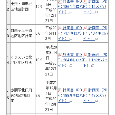
計画書（PD
計画図（PD
1
土穴・須恵地
5日
19.9
F：186.1キロバ
F：9.12メガバ
2
区地区計画
平成30
イト）
イト）
年12月
21日
平成20
計画書（PD
計画図（PD
1
自由ヶ丘平原
0.6
年6月1
F：71.1キロバ
F：340.4キロバ
3
地区地区計画
3日
イト）
イト）
平成20
年8月4
計画書（PD
計画図（PD
1
くりえいと北
日
10.9
F：204.8キロバ
F：1.1メガバイ
4
地区地区計画
平成30
イト）
ト）
年12月
21日
平成21
年12月
赤間駅北口周
計画書（PD
計画図（PD
1
1日
辺地区地区計
3.6
F：188.9キロバ
F：4.43メガバ
5
平成30
画
イト）
イト）
年12月
21日