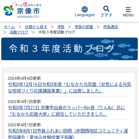
Languages
MENU
さがす
ホーム
分類から探す
市政
市長の部屋
市長通信
活動ブログ
令和３年度活動ブログ
令和３年度活動ブログ
2024年4月9日更新
令和3年12月16日令和3年度「むなかた元気塾（女性による元気
な地域づくり応援講座事業）」に出席しました。
2022年4月1日更新
令和3年7月21日 宗像市出身のラッパーRin音（りんね）氏に
「むなかた応援大使」に就任していただきました。
2022年4月1日更新
令和3年8月1日市長ふれあい訪問（赤間西地区コミュニティ運
営協議会・夏休み体験授業平和展）