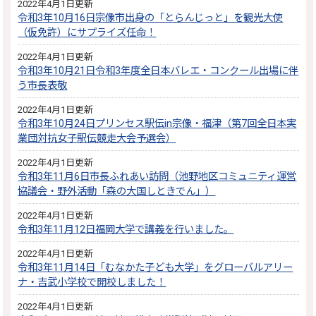
2022年4月1日更新
令和3年10月16日宗像市出身の「とらんじっと」を観光大使
（仮免許）にサプライズ任命！
2022年4月1日更新
令和3年10月21日令和3年度全日本バレエ・コンクール出場に伴
う市長表敬
2022年4月1日更新
令和3年10月24日プリンセス駅伝in宗像・福津（第7回全日本実
業団対抗女子駅伝競走大会予選会）
2022年4月1日更新
令和3年11月6日市長ふれあい訪問（池野地区コミュニティ運営
協議会・野外活動「森の大国しときでん」）
2022年4月1日更新
令和3年11月12日福岡大学で講義を行いました。
2022年4月1日更新
令和3年11月14日「むなかた子ども大学」をグローバルアリー
ナ・吉武小学校で開校しました！
2022年4月1日更新