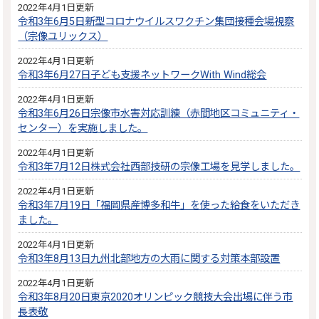
2022年4月1日更新
令和3年6月5日新型コロナウイルスワクチン集団接種会場視察
（宗像ユリックス）
2022年4月1日更新
令和3年6月27日子ども支援ネットワークWith Wind総会
2022年4月1日更新
令和3年6月26日宗像市水害対応訓練（赤間地区コミュニティ・
センター）を実施しました。
2022年4月1日更新
令和3年7月12日株式会社西部技研の宗像工場を見学しました。
2022年4月1日更新
令和3年7月19日「福岡県産博多和牛」を使った給食をいただき
ました。
2022年4月1日更新
令和3年8月13日九州北部地方の大雨に関する対策本部設置
2022年4月1日更新
令和3年8月20日東京2020オリンピック競技大会出場に伴う市
長表敬