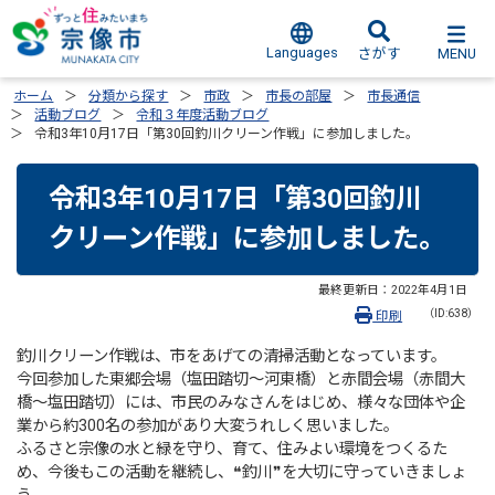
Languages
MENU
さがす
ホーム
分類から探す
市政
市長の部屋
市長通信
活動ブログ
令和３年度活動ブログ
令和3年10月17日「第30回釣川クリーン作戦」に参加しました。
令和3年10月17日「第30回釣川
クリーン作戦」に参加しました。
最終更新日：
2022年4月1日
（ID:638）
印刷
釣川クリーン作戦は、市をあげての清掃活動となっています。
今回参加した東郷会場（塩田踏切～河東橋）と赤間会場（赤間大
橋～塩田踏切）には、市民のみなさんをはじめ、様々な団体や企
業から約300名の参加があり大変うれしく思いました。
ふるさと宗像の水と緑を守り、育て、住みよい環境をつくるた
め、今後もこの活動を継続し、❝釣川❞を大切に守っていきましょ