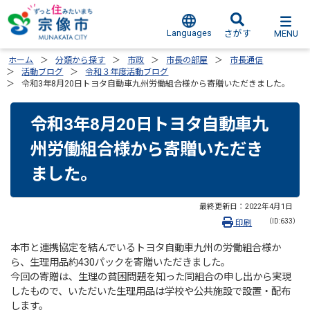
Languages
MENU
さがす
ホーム
分類から探す
市政
市長の部屋
市長通信
活動ブログ
令和３年度活動ブログ
令和3年8月20日トヨタ自動車九州労働組合様から寄贈いただきました。
令和3年8月20日トヨタ自動車九
州労働組合様から寄贈いただき
ました。
最終更新日：
2022年4月1日
（ID:633）
印刷
本市と連携協定を結んでいるトヨタ自動車九州の労働組合様か
ら、生理用品約430パックを寄贈いただきました。
今回の寄贈は、生理の貧困問題を知った同組合の申し出から実現
したもので、いただいた生理用品は学校や公共施設で設置・配布
します。