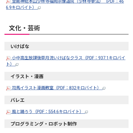
金剛禅総本山少林寺福岡宗像道院（少林寺拳法）（PDF：46
6.9キロバイト）
文化・芸術
いけばな
小中高生放課後草月流いけばなクラス（PDF：937.1キロバイ
ト）
イラスト・漫画
司馬イラスト漫画教室（PDF：832キロバイト）
バレエ
風と踊ろう（PDF：554.6キロバイト）
プログラミング・ロボット制作