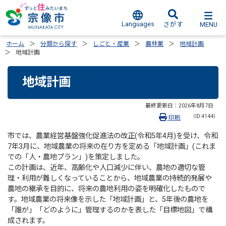
Languages
MENU
さがす
ホーム
分類から探す
しごと・産業
農林業
地域計画
地域計画
地域計画
最終更新日：
2026年8月7日
（ID:4144）
印刷
市では、農業経営基盤強化促進法の改正(令和5年4月)を受け、令和
7年3月に、地域農業の将来の在り方を定める「地域計画」(これま
での「人・農地プラン」)を策定しました。
この計画は、近年、高齢化や人口減少に伴い、農地の適切な管
理・利用が難しくなっていることから、地域農業の持続的発展や
農地の継承を目的に、将来の農地利用の姿を明確化したもので
す。地域農業の将来像を示した「地域計画」と、5年後の農地を
「誰が」「どのように」管理するのかを表した「目標地図」で構
成されます。