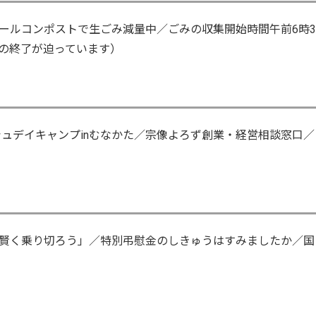
ールコンポストで生ごみ減量中／ごみの収集開始時間午前6時3
間の終了が迫っています）
シュデイキャンプinむなかた／宗像よろず創業・経営相談窓口／
賢く乗り切ろう」／特別弔慰金のしきゅうはすみましたか／国