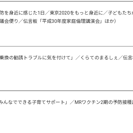
を身近に感じた1日／東京2020をもっと身近に／子どもたち
議会便り／伝言板「平成30年度家庭倫理講演会」ほか）
乗換の勧誘トラブルに気を付けて」／くらてのまるしぇ／伝言
族みんなでできる子育てサポート」／MRワクチン2期の予防接種