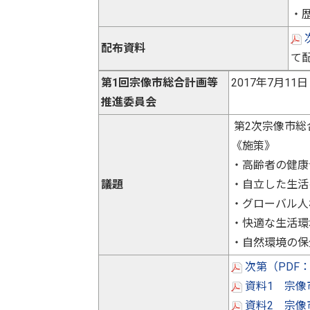
・
配布資料
て
第1回宗像市総合計画等
2017年
推進委員会
第2次宗像市総
《施策》
・高齢者の健康
議題
・自立した生活
・グローバル人
・快適な生活環
・自然環境の保
次第（PDF：
資料1 宗像
資料2 宗像