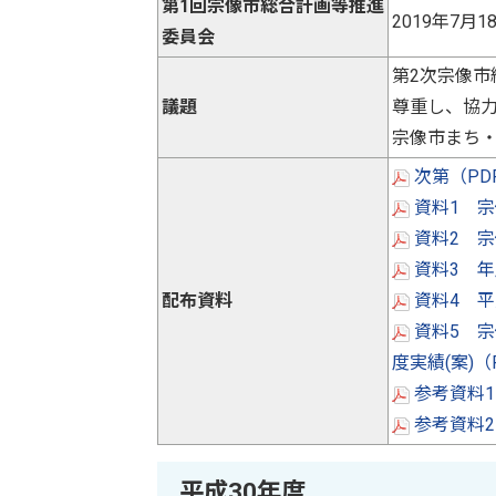
第1回宗像市総合計画等推進
2019年7
委員会
第2次宗像市
議題
尊重し、協
宗像市まち
次第（PD
資料1 宗
資料2 宗
資料3 年
配布資料
資料4 平
資料5 宗
度実績(案)（
参考資料1
参考資料2
平成30年度