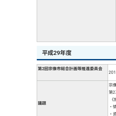
平成29年度
第2回宗像市総合計画等推進委員会
2
宗
第
《
議題
・
・