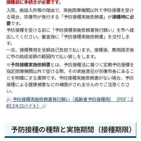
接種前に手続きが必要です。
入院、施設入所等の理由で、実施医療機関以外で予防接種を受け
る場合、宗像市が発行する「予防接種実施依頼書」が
接種時に必
要
です。
予防接種を受ける前に「予防接種実施依頼書発行願い」を市へ提
出してください。審査後に「予防接種実施依頼書」を交付しま
す。
一旦、接種費用を全額自己負担で払います。接種後、費用請求後
に市の助成金額の範囲内で払い戻しをします。
※
予防接種実施依頼書
とは、予防接種法に基づく定期予防接種を
指定医療機関以外で受ける際、その実施責任が宗像市長にあるこ
とを明確にする書類です。予防接種実施依頼書がない場合、予防
接種による健康被害などの補償がされませんのでご注意くださ
い。
予防接種実施依頼書発行願い（高齢者予防接種用）（PDF：2
83.2キロバイト）
予防接種の種類と実施期間（接種期限）