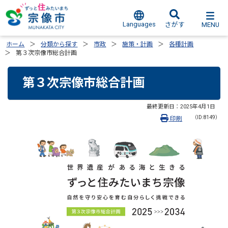
Languages
MENU
さがす
ホーム
分類から探す
市政
施策・計画
各種計画
第３次宗像市総合計画
第３次宗像市総合計画
最終更新日：
2025年4月1日
（ID:8149）
印刷