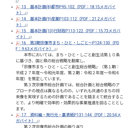
13 基本計画(8)都市P95-102（PDF：18.15メガバイ
ト）
14 基本計画(9)産業P103-112（PDF：21.2メガバイ
ト）
15 基本計画(10)行財政P113-122（PDF：15.73メガバ
イト）
16 第3期宗像市まち・ひと・しごと～P124-130（PD
F：9.63メガバイト）
本市においては、まち・ひと・しごと創生法第１０条
に基づき、国と県の総合戦略を勘案し、
「宗像市まち・ひと・しごと創生総合戦略」（第１期：
平成２７年度～令和元年度、第２期：令和２年度～令和６
年度）を策定しています。
第３次宗像市総合計画では、総合計画と総合戦略のア
プローチの視点は異なるものの、いずれも共通のまちの将
来像を実現するための計画であることを踏まえて統合するこ
とで、より明確で効率的・効果的な事業推進を図ることとし
ます。
17 資料編・発行元・裏表紙P131-144（PDF：20.54メ
ガバイト
）
第２次宗像市総合計画の振り返り