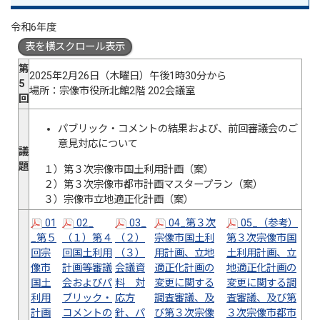
令和6年度
表を横スクロール表示
第
2025年2月26日（木曜日）午後1時30分から
5
場所：宗像市役所北館2階 202会議室
回
パブリック・コメントの結果および、前回審議会のご
意見対応について
議
題
１）第３次宗像市国土利用計画（案）
２）第３次宗像市都市計画マスタープラン（案）
３）宗像市立地適正化計画（案）
01
02_
03_
04_第３次
05_（参考）
_第５
（１）第４
（２）
宗像市国土利
第３次宗像市国
回宗
回国土利用
（３）
用計画、立地
土利用計画、立
像市
計画等審議
会議資
適正化計画の
地適正化計画の
国土
会およびパ
料 対
変更に関する
変更に関する調
利用
ブリック・
応方
調査審議、及
査審議、及び第
計画
コメントの
針、パ
び第３次宗像
３次宗像市都市