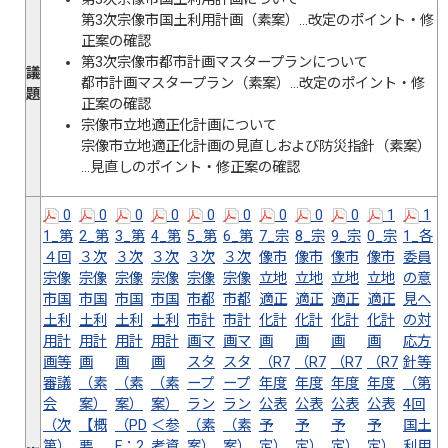
第3次宗像市国土利用計画（素案）…改定のポイント・修
正案の確認
第3次宗像市都市計画マスタープランについて
議
都市計画マスタープラン（素案）…改定のポイント・修
題
正案の確認
宗像市立地適正化計画について
宗像市立地適正化計画の見直しおよび防災指針（素案）
…見直しのポイント・修正案の確認
0
0
0
0
0
0
0
0
0
1
1
1_第
2_第
3_第
4_第
5_第
6_第
7_宗
8_宗
9_宗
0_宗
1_各
４回
３次
３次
３次
３次
３次
像市
像市
像市
像市
委員
宗像
宗像
宗像
宗像
宗像
宗像
立地
立地
立地
立地
の意
市国
市国
市国
市国
市都
市都
適正
適正
適正
適正
見へ
土利
土利
土利
土利
市計
市計
化計
化計
化計
化計
の対
用計
用計
用計
用計
画マ
画マ
画
画
画
画
応方
画等
画
画
画
スタ
スタ
（R7
（R7
（R7
（R7
針等
審議
（素
（素
（素
ープ
ープ
年度
年度
年度
年度
（第
会
案）
案）
案）
ラン
ラン
公表
公表
公表
公表
4回
（次
【概
（PD
＜参
（素
（素
予
予
予
予
国土
第）
要
F：2.
考資
案）
案）
定）
定）
定）
定）
利用