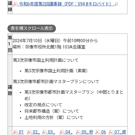
議
令和6年度第2回議事録（PDF：594.8キロバイト）
録
表を横スクロール表示
第
2024年7月10日（水曜日）午前10時00分から
1
場所：宗像市役所北館1階 103A会議室
回
第3次宗像市国土利用計画について
第3次宗像市国土利用計画（素案）
第3次宗像市都市計画マスタープランについて
議
第3次宗像市都市計画マスタープラン（中間とりまと
題
め）
改定の視点について
将来都市構造（案）について
土地利用の方針（案）について
01
02_
03_
04_
05_参
06
07_資