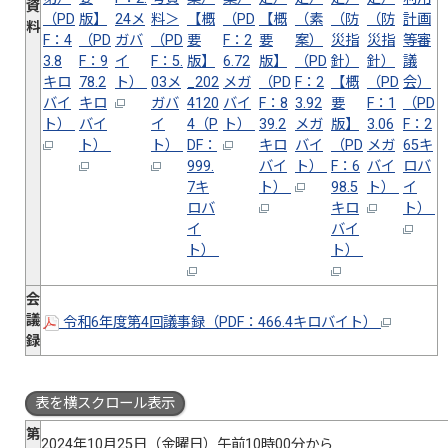
資
（PD
版】
24メ
料＞
【概
（PD
【概
（素
（防
（防
計画
料
F：4
（PD
ガバ
（PD
要
F：2
要
案）
災指
災指
等審
3.8
F：9
イ
F：5.
版】
6.72
版】
（PD
針）
針）
議
キロ
78.2
ト）
03メ
_202
メガ
（PD
F：2
【概
（PD
会）
バイ
キロ
ガバ
4120
バイ
F：8
3.92
要
F：1
（PD
ト）
バイ
イ
4（P
ト）
39.2
メガ
版】
3.06
F：2
ト）
ト）
DF：
キロ
バイ
（PD
メガ
65キ
999.
バイ
ト）
F：6
バイ
ロバ
7キ
ト）
98.5
ト）
イ
ロバ
キロ
ト）
イ
バイ
ト）
ト）
会
議
令和6年度第4回議事録（PDF：466.4キロバイト）
録
表を横スクロール表示
第
2024年10月25日（金曜日）午前10時00分から