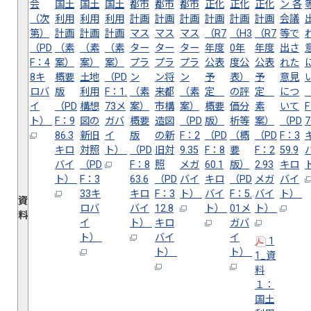
会
国土
国土
国土
都市
都市
都市
正化
正化
正化
ン 各
（次
利用
利用
利用
計画
計画
計画
計画
計画
計画
会議
第）
計画
計画
計画
マス
マス
マス
（R7
（H3
（R7
等で
（PD
（素
（素
（素
ター
ター
ター
年度
0年
年度
出さ
F：4
案）
案）
案）
プラ
プラ
プラ
公表
度公
公表
れた
8キ
概要
土地
（PD
ン
ン将
ン
予
表）
予
意見
ロバ
版
利用
F：1.
（素
来都
（素
定
の評
定
につ
イ
（PD
構想
73メ
案）
市構
案）
概要
価分
素
いて
ト）
F：9
図の
ガバ
概要
造図
（PD
版）
析等
案）
（PD
7
86.3
新旧
イ
版
の新
F：2
（PD
（概
（PD
F：3
キロ
対照
ト）
（PD
旧対
9.35
F：8
要
F：2
59.9
バイ
（PD
F：8
照
メガ
60.1
版）
2.93
キロ
ト）
F：3
63.6
（PD
バイ
キロ
（PD
メガ
バイ
33キ
キロ
F：3
ト）
バイ
F：5.
バイ
ト）
資
ロバ
バイ
12.8
ト）
01メ
ト）
料
イ
ト）
キロ
ガバ
ト）
バイ
イ
1
ト）
ト）
1_資
料
１：
国土