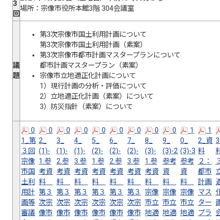
3
場所：宗像市役所本館3階 304会議室
回
第3次宗像市国土利用計画について
第3次宗像市国土利用計画（素案）
第3次宗像市都市計画マスタープランについて
議
都市計画マスタープラン（素案）
題
宗像市立地適正化計画について
1）現行計画の分析・評価について
2）立地適正化計画（素案）について
3）防災指針（素案）について
0
0
0
0
0
0
0
0
0
1
1
1_第
2_
3_
4_
5_
6_
7_
8_
9_
0_
2_資
３回
(1)-
(1)-
(1)-
(2)-
(2)-
(2)-
(3)-
(3)-2
(3)-3
料
宗像
1.参
2.参
3.参
1.参
2.参
3.参
1.参
参考
参考
２：
市国
考資
考資
考資
考資
考資
考資
考資
資
資
都市
土利
料
料
料
料
料
料
料
料
料
計画
用計
第３
第３
第３
第３
第３
第３
宗像
宗像
宗像
マス
画等
次宗
次宗
次宗
次宗
次宗
次宗
市立
市立
市立
ター
審議
像市
像市
像市
像市
像市
像市
地適
地適
地適
プラ