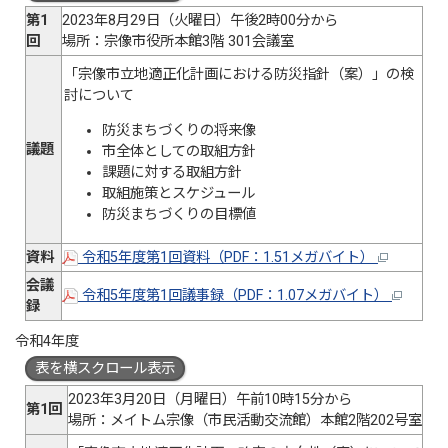
第1
2023年8月29日（火曜日）午後2時00分から
回
場所：宗像市役所本館3階 301会議室
「宗像市立地適正化計画における防災指針（案）」の検
討について
防災まちづくりの将来像
議題
市全体としての取組方針
課題に対する取組方針
取組施策とスケジュール
防災まちづくりの目標値
資料
令和5年度第1回資料（PDF：1.51メガバイト）
会議
令和5年度第1回議事録（PDF：1.07メガバイト）
録
令和4年度
表を横スクロール表示
2023年3月20日（月曜日）午前10時15分から
第1回
場所：メイトム宗像（市民活動交流館）本館2階202号室