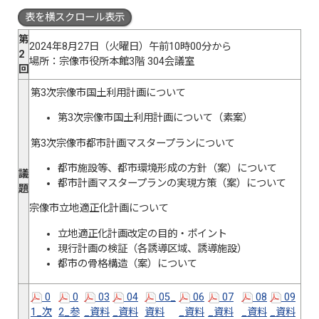
表を横スクロール表示
第
2024年8月27日（火曜日）午前10時00分から
2
場所：宗像市役所本館3階 304会議室
回
第3次宗像市国土利用計画について
第3次宗像市国土利用計画について（素案）
第3次宗像市都市計画マスタープランについて
都市施設等、都市環境形成の方針（案）について
議
都市計画マスタープランの実現方策（案）について
題
宗像市立地適正化計画について
立地適正化計画改定の目的・ポイント
現行計画の検証（各誘導区域、誘導施設）
都市の骨格構造（案）について
0
0
03
04
05_
06
07
08
09
1_次
2_参
_資料
_資料
資料
_資料
_資料
_資料
_資料