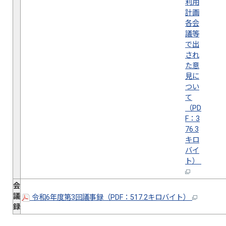
利用
計画
各会
議等
で出
され
た意
見に
つい
て
（PD
F：3
76.3
キロ
バイ
ト）
会
議
令和6年度第3回議事録（PDF：517.2キロバイト）
録