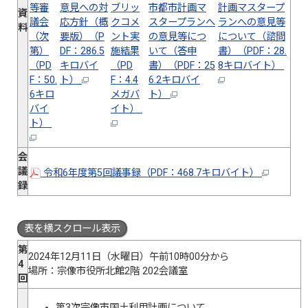
等審
意見への対
ブリッ
市都市計画マ
計画マスタープ
資
議会
応方針（概
クコメ
スタープランへ
ランへの意見等
料
（次
要版）（P
ント実
の意見等につ
について（諮問
第）
DF：286.5
施結果
いて（答申
書）（PDF：28.
（PD
キロバイ
（PD
書）（PDF：25
8キロバイト）
F：50.
ト）
F：4.4
6.2キロバイ
6キロ
メガバ
ト）
バイ
イト）
ト）
会
議
令和6年度第5回議事録（PDF：468.7キロバイト）
録
表を横スクロール表示
第
2024年12月11日（水曜日）午前10時00分から
4
場所：宗像市役所北館2階 202会議室
回
第3次宗像市国土利用計画について