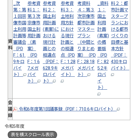
_次
参考資
参考資
参考資
考資料
_資料
料２：都
第：第
料１：
料２：
料３：
４：第３
１：
市計画マ
１回宗
第３次
国土利
土地利
次宗像市
国土
スタープ
像市国
宗像市
用計画
用方針
都市計画
利用
ランにお
土利用
国土利
(素案)に
におけ
マスター
計画
ける都市
計画等
用計画
おける
る現行
プラン
(素案)
づくりの
資
審議会
（素
現行計
計画と
（中間と
の概
目標と基
料
（PD
案）
画との
の相違
りまとめ
要版
本方針
F：61.
（PD
相違点
点（PD
案）（PD
（PD
（PDF：
9キロ
F：1.6
（PDF：
F：1.28
F：28.18
F：82
430キロ
バイ
7メガ
628.9キ
メガバ
メガバイ
5.2キ
バイト）
ト）
バイ
ロバイ
イト）
ト）
ロバ
ト）
ト）
イ
ト）
会
議
令和6年度第1回議事録（PDF：710.6キロバイト）
録
令和5年度
表を横スクロール表示