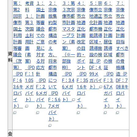
第：
考資
１：
２：
３：第
４：
５：宗
６：
７：
第2
料
国土
宗像
３次宗
宗像
像市立
宗像
宗像
回宗
１：
計画
版集
像市都
市立
地適正
市立
市立
像市
第３
等審
約型
市計画
地適
化計画
地適
地適
国土
次国
議会
都市
マスタ
正化
都市機
正化
正化
利用
土利
での
構造
ープラ
計画
能誘導
計画
計画
計画
用計
ご意
の考
ン（素
改定
区域・
居住
目指
等審
画
見に
え
案）
の目
誘導施
誘導
すべき
資
議会
(素
対す
方、
（※一
的・
設の検
区域
都市
料
（次
案)
る対
将来
部抜
ポイ
証（P
の検
の骨
第）
（PD
応方
都市
粋）
ント
DF：4.
証
格構
（PD
F：1
針
構造
（PD
（PD
99メ
（PD
造（P
F：6
1.05
（PD
につ
F：3.4
F：35
ガバイ
F：3.
DF：7
3.6キ
メガ
F：2.
いて
6メガ
1.6キ
ト）
67メ
08.8キ
ロバ
バイ
6メガ
（PD
バイ
ロバ
ガバ
ロバ
イ
ト）
バイ
F：5.6
ト）
イ
イ
イ
ト）
ト）
7メガ
ト）
ト）
ト）
バイ
ト）
会