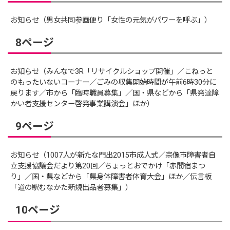
お知らせ（男女共同参画便り「女性の元気がパワーを呼ぶ」）
8ページ
お知らせ（みんなで3R「リサイクルショップ開催」／こねっと
のもったいないコーナー／ごみの収集開始時間が午前6時30分に
戻ります／市から「臨時職員募集」／国・県などから「県発達障
かい者支援センター啓発事業講演会」ほか）
9ページ
お知らせ（1007人が新たな門出2015市成人式／宗像市障害者自
立支援協議会だより第20回／ちょっとおでかけ「赤間宿まつ
り」／国・県などから「県身体障害者体育大会」ほか／伝言板
「道の駅むなかた新規出品者募集」）
10ページ