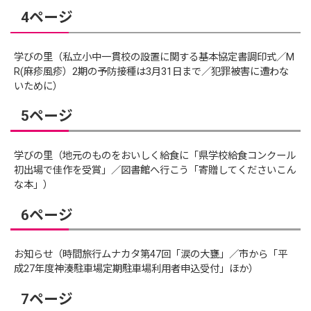
4ページ
学びの里（私立小中一貫校の設置に関する基本協定書調印式／M
R(麻疹風疹）2期の予防接種は3月31日まで／犯罪被害に遭わな
いために）
5ページ
学びの里（地元のものをおいしく給食に「県学校給食コンクール
初出場で佳作を受賞」／図書館へ行こう「寄贈してくださいこん
な本」）
6ページ
お知らせ（時間旅行ムナカタ第47回「涙の大甕」／市から「平
成27年度神湊駐車場定期駐車場利用者申込受付」ほか）
7ページ