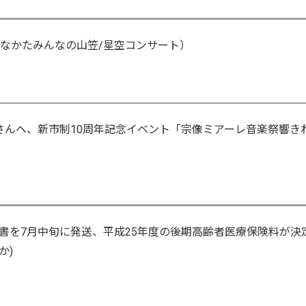
むなかたみんなの山笠/星空コンサート）
さんへ、新市制10周年記念イベント「宗像ミアーレ音楽祭響き
書を7月中旬に発送、平成25年度の後期高齢者医療保険料が決
か)