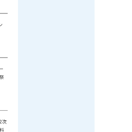
ン
ー
祭
2次
料