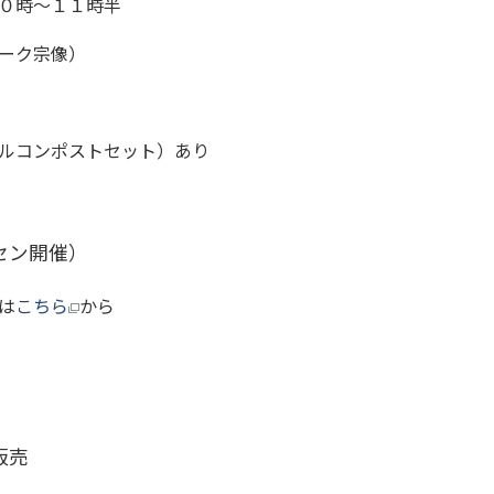
１０時～１１時半
ーク宗像）
ルコンポストセット）あり
セン開催）
は
こちら
から
販売