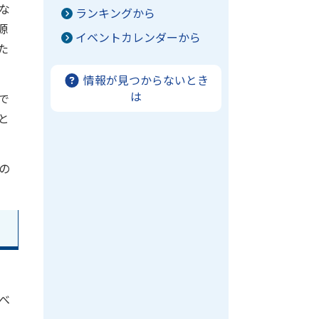
な
ランキングから
源
イベントカレンダーから
た
情報が見つからないとき
は
で
と
の
べ