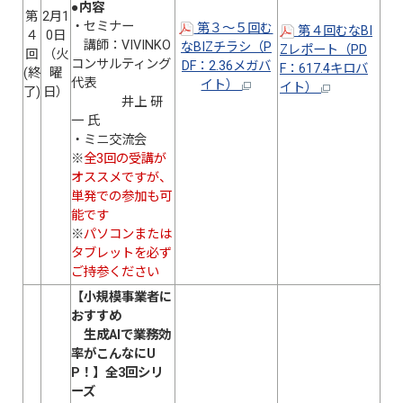
●
内容
第
2月1
・セミナー
第３～５回む
第４回むなBI
４
0日
講師：VIVINKO
なBIZチラシ（P
Zレポート（PD
回
（火
コンサルティング
DF：2.36メガバ
F：617.4キロバ
(終
曜
代表
イト）
イト）
了)
日）
井上 研
一 氏
・ミニ交流会
※
全3回の受講が
オススメですが、
単発での参加も可
能です
※
パソコンまたは
タブレットを必ず
ご持参ください
【小規模事業者に
おすすめ
生成AIで業務効
率がこんなにU
P！】全3回シリ
ーズ