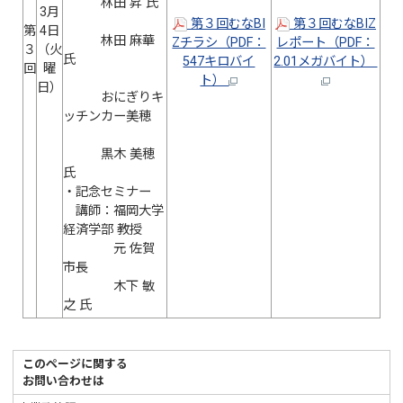
林田 昇 氏
3月
第３回むなBI
第３回むなBIZ
第
4日
林田 麻華
Zチラシ（PDF：
レポート（PDF：
３
（火
氏
547キロバイ
2.01メガバイト）
回
曜
ト）
日）
おにぎりキ
ッチンカー美穂
黒木 美穂
氏
・記念セミナー
講師：福岡大学
経済学部 教授
元 佐賀
市長
木下 敏
之 氏
このページに関する
お問い合わせは