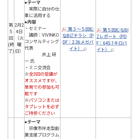
●
テーマ
実際に自分の仕
事に活用する
●
内容
第
2月2
・セミナー
第３～５回む
第５回むなBI
５
4日
講師：VIVINKO
なBIZチラシ（P
Zレポート（PD
回
（火
コンサルティング
DF：2.36メガバ
F：645.1キロバ
(終
曜
代表
イト）
イト）
了)
日）
井上 研
一 氏
・ミニ交流会
※
全3回の受講が
オススメですが、
単発での参加も可
能です
※
パソコンまたは
タブレットを必ず
ご持参ください
●テーマ
宗像市伴走型創
業支援プログラム