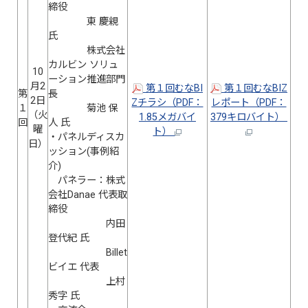
締役
東 慶親
氏
株式会社
カルビン ソリュ
10
ーション推進部門
月2
第１回むなBI
第１回むなBIZ
第
長
2日
Zチラシ（PDF：
レポート（PDF：
１
菊池 保
（火
1.85メガバイ
379キロバイト）
回
人 氏
曜
ト）
・パネルディスカ
日）
ッション(事例紹
介)
パネラー：株式
会社Danae 代表取
締役
内田
登代紀 氏
Billet
ビイエ 代表
上村
秀字 氏