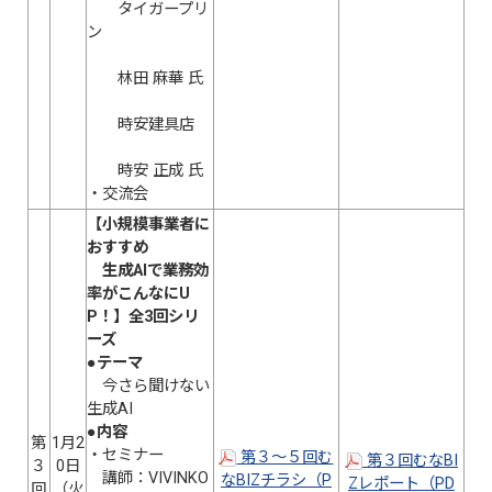
タイガープリ
ン
林田 麻華 氏
時安建具店
時安 正成 氏
・交流会
【小規模事業者に
おすすめ
生成AIで業務効
率がこんなにU
P！】全3回シリ
ーズ
●テーマ
今さら聞けない
生成AI
●
内容
第
1月2
・セミナー
第３～５回む
第３回むなBI
３
0日
講師：VIVINKO
なBIZチラシ（P
Zレポート（PD
回
（火