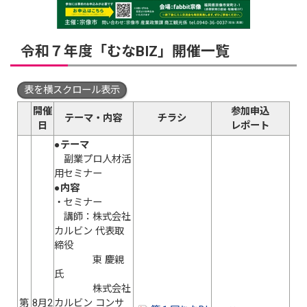
令和７年度「むなBIZ」開催一覧
表を横スクロール表示
開催
参加申込
テーマ・内容
チラシ
日
レポート
●テーマ
副業プロ人材活
用セミナー
●内容
・セミナー
講師：株式会社
カルビン 代表取
締役
東 慶親
氏
株式会社
第
8月2
カルビン コンサ