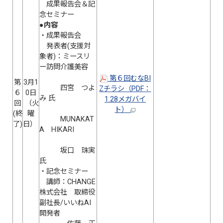
成果報告会＆記
念セミナー
●内容
・成果報告会
発表者(支援対
象者)：ミースリ
ー訪問介護美容
第６回むなBI
第
3月1
四宮 つよ
Zチラシ（PDF：
６
0日
み 氏
1.28メガバイ
回
（火
ト）
(終
曜
MUNAKAT
了)
日）
A HIKARI
坂口 珠実
氏
・記念セミナー
講師：CHANGE
株式会社 取締役
副社長/いいねAI
開発者