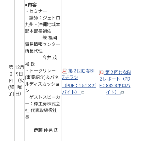
●内容
・セミナー
講師：ジェトロ
九州・沖縄地域本
部本部長補佐
兼 福岡
貿易情報センター
所長代理
今井 茂
禎 氏
第
12月
・トークリレー
第２回むなBI
第２回むなBI
２
9日
(事業紹介)＆パネ
Zチラシ
Zレポート（PD
回
（火
ルディスカッショ
（PDF：1.51メガ
F：832.3キロバ
(終
曜
ン
バイト）
イト）
了)
日）
ゲストスピーカ
ー：粋工房株式会
社 代表取締役社
長
伊藤 伸晃 氏