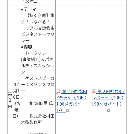
・交流会
●テーマ
【特別企画】集
う！つながる！
リアル交流会＆
ビジネストークリ
レー
●内容
・トークリレー
(事業紹介)＆パネ
ルディスカッショ
ン
ゲストスピーカ
12
ー：メゾンスワロ
月1
ー
第２回むなBI
第２回むなBIZ
第
0日
Zチラシ（PDF：
レポート（PDF：
２
（火
相部 麻里 氏
1.06メガバイ
1.98メガバイト）
回
曜
ト）
日）
株式会社村田
木型製作所