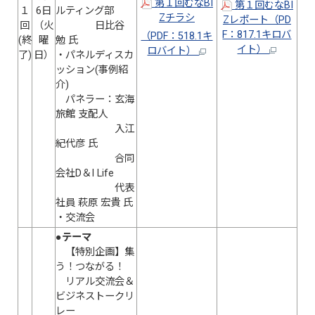
第１回むなBI
第１回むなBI
１
6日
ルティング部
Zチラシ
Zレポート（PD
回
（火
日比谷
F：817.1キロバ
（PDF：518.1キ
(終
曜
勉 氏
イト）
ロバイト）
了)
日）
・パネルディスカ
ッション(事例紹
介)
パネラー：玄海
旅館 支配人
入江
紀代彦 氏
合同
会社D＆I Life
代表
社員 萩原 宏貴 氏
・交流会
●テーマ
【特別企画】集
う！つながる！
リアル交流会＆
ビジネストークリ
レー