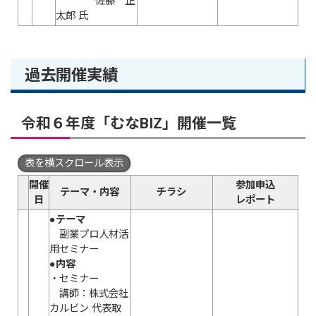
佐藤 正
太郎 氏
過去開催実績
令和６年度「むなBIZ」開催一覧
表を横スクロール表示
開催
参加申込
テーマ・内容
チラシ
日
レポート
●テーマ
副業プロ人材活
用セミナー
●内容
・セミナー
講師：株式会社
カルビン 代表取