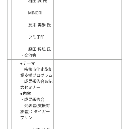
村田 誠 氏
MINORI
友末 実歩 氏
フミ子印
原田 智弘 氏
・交流会
●テーマ
宗像市伴走型創
業支援プログラム
成果報告会＆記
念セミナー
●内容
・成果報告会
発表者(支援対
象者)：タイガー
プリン