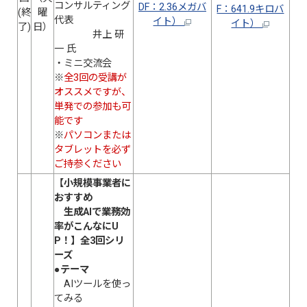
コンサルティング
DF：2.36メガバ
F：641.9キロバ
(終
曜
代表
イト）
イト）
了)
日）
井上 研
一 氏
・ミニ交流会
※
全3回の受講が
オススメですが、
単発での参加も可
能です
※
パソコンまたは
タブレットを必ず
ご持参ください
【小規模事業者に
おすすめ
生成AIで業務効
率がこんなにU
P！】全3回シリ
ーズ
●
テーマ
AIツールを使っ
てみる