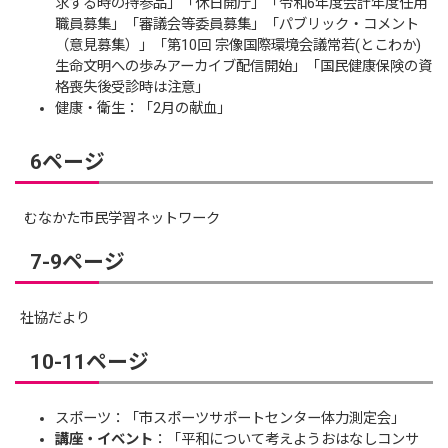
求する時の持参品」「休日開庁」「令和6年度会計年度任用
職員募集」「審議会等委員募集」「パブリック・コメント
（意見募集）」「第10回 宗像国際環境会議常若(とこわか)
生命文明への歩みアーカイブ配信開始」「国民健康保険の資
格喪失後受診時は注意」
健康・衛生：「2月の献血」
6ページ
むなかた市民学習ネットワーク
7-9ページ
社協だより
10-11ページ
スポーツ：「市スポーツサポートセンター体力測定会」
講座・イベント
：「平和について考えようおはなしコンサ