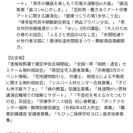
ート」「真冬の離島を楽しもう恐竜大運動会in大島」「婚活
事業「島コンinじのしま」」「芸術祭・響きあうアート宗像
アートに関する講演会」「健康づくりの第1歩歩こう会」
「博多座市民半額観劇会新生！熱血ブラバン少女。」「男
女共同参画推進センター 「ゆい」3月の講座」「大人のため
の春のお話会」「ふるさと民話おはなし会」「赤間宿通り
が歩行者天国に！唐津街道赤間宿まつり・勝屋酒造酒蔵開
き」
【伝言板】
「香椎税務署で確定申告会場開設」「全国一斉「相続・遺言」セ
ミナー＆無料相談会」「県営住宅入居者募集」「宗寿園3月のイ
ベント情報」「宅地建物取引士、 弁護士、 税理士による不動産
に関する無料相談会」「シルバー人材センター会員募集」「子ど
も寺子屋カフェ」「「緑の教室」受講生募集」「発達障がい啓発
講演会職場での理解とサポート」「「不登校を考えるかたつむり
の会」茶話会」「宗像市テニス協会 初心者教室」「ポリテクセ
ンター福岡・飯塚訓練受講生 （令和6年4月入所生） 募集」「職
業訓練講習 受講者募集」「ちびっこ探検学校ヨロン島参加者募
集」