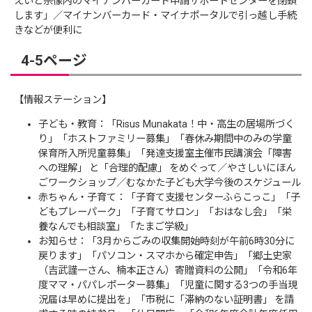
えいと宗像内のマイナンバーカード申請サポートセンターを閉鎖
します」／マイナンバーカード・マイナポータルで引っ越し手続
きなどが便利に
4-5ページ
【情報ステーション】
子ども・教育：「Risus Munakata！中・高生の居場所づく
り」「ホストファミリー募集」「春休み期間中のみの学童
保育所入所児童募集」「発達支援室主催市民講演会「障害
への理解」 と「合理的配慮」 をめぐって／やさしいにほん
ごワークショップ／むなかた子ども大学今後のスケジュール
赤ちゃん・子育て：「子育て支援センターふらこっこ」「子
どもプレーパーク」「子育てサロン」「おはなし会」「栄
養なんでも相談室」「たまご学級」
お知らせ：「3月からごみの収集開始時刻が午前6時30分に
戻ります」「パソコン・スマホから確定申告」「郷土史家
（吉武謹一さん、楠本正さん）寄贈資料の公開」「令和6年
度ママ・パパレポーター募集」「児童に関する3つの手当現
況届は早めに提出を」「市税に「滞納のない証明書」 を請