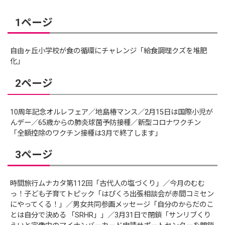
1ページ
自由ヶ丘小学校が食の循環にチャレンジ「給食調理クズを堆肥
化」
2ページ
10周年記念オルレフェア／地島椿マンス／2月15日は国際小児が
んデー／65歳からの肺炎球菌予防接種／新型コロナワクチン
「全額控除のワクチン接種は3月で終了します」
3ページ
時間旅行ムナカタ第112回「古代人の塩づくり」／今月のむむ
っ！子ども子育てトピック「はぴくろ出張相談会が赤間コミセン
にやってくる！」／男女共同参画メッセージ「自分のからだのこ
とは自分で決める 「SRHR」」／3月31日で閉鎖「サンリブくり