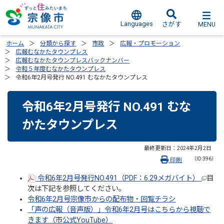
Languages
MENU
さがす
ホーム
分類から探す
市政
広報・プロモーション
広報むなかたタウンプレス
広報むなかたタウンプレスバックナンバー
令和５年度むなかたタウンプレス
令和6年2月号発行 NO.491 むなかたタウンプレス
令和6年2月号発行 NO.491 むな
かたタウンプレス
最終更新日：
2024年2月2日
（ID:396）
印刷
令和6年2月号発行NO.491（PDF：6.29メガバイト）
目
次は下記を参照してください。
令和6年2月号宗像市からの配布物・回覧チラシ
「声の広報（音声版）」令和6年2月号はこちらから視聴で
きます（市公式YouTube）