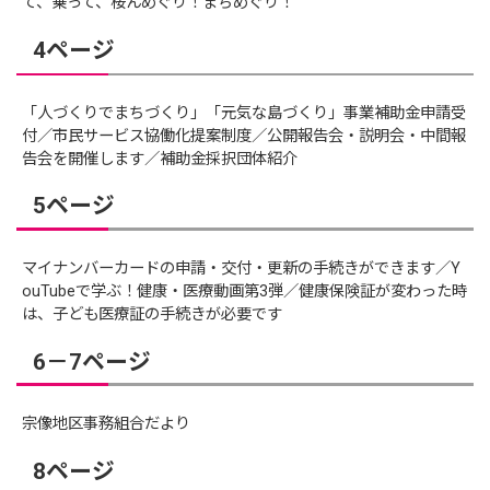
て、乗って、桜んめぐり！まちめぐり！
4ページ
「人づくりでまちづくり」「元気な島づくり」事業補助金申請受
付／市民サービス協働化提案制度／公開報告会・説明会・中間報
告会を開催します／補助金採択団体紹介
5ページ
マイナンバーカードの申請・交付・更新の手続きができます／Y
ouTubeで学ぶ！健康・医療動画第3弾／健康保険証が変わった時
は、子ども医療証の手続きが必要です
6－7ページ
宗像地区事務組合だより
8ページ