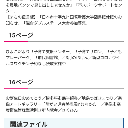
を農地バンクで貸し出ししませんか」「市スポーツサポートセン
ター」
【まちの伝言板】「日本赤十字九州国際看護大学図書館休館のお
知らせ」「混合ダブルステニス大会参加募集」
15ページ
ひよこだより「子育て支援センター」「子育てサロン」「子ども
プレーパーク」「市民図書館」／3月のほけん／新型コロナウイ
ルスワクチン予約なし摂取実施中
16ページ
お誕生日おめでとう／博多座市民半額券／地島つばきまつり／宗
像アートギャラリー「障がい児者美術展inむなかた」／宗像市高
度衛生管理型荷捌き所内覧会／さくひん
関連ファイル