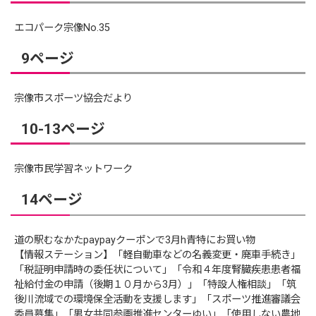
エコパーク宗像No.35
9ページ
宗像市スポーツ協会だより
10-13ページ
宗像市民学習ネットワーク
14ページ
道の駅むなかたpaypayクーポンで3月h青特にお買い物
【情報ステーション】「軽自動車などの名義変更・廃車手続き」
「税証明申請時の委任状について」「令和４年度腎臓疾患患者福
祉給付金の申請（後期１０月から3月）」「特設人権相談」「筑
後川流域での環境保全活動を支援します」「スポーツ推進審議会
委員募集」「男女共同参画推進センターゆい」「使用しない農地