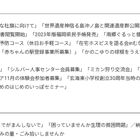
な社旗に向けて」「世界遺産神宿る島沖ノ島と関連遺産群公開
書閲覧開始」「2023年版福岡県民手帳発売」「南郷ぐるっと
予防コース（休日お手軽コース」「在宅ホスピスを語る会inむ
「赤ちゃんの駅登録事業所募集）」「かのこゆりの球根をうえ
ト」「シルバー人事センター会員募集」「ミカン狩り交流会」
ア11月の体験会参加者募集」「玄海東小学校創立30周年当時
めのはじめのいっぽセミナー」
りでがまんしないで」「困っていませんか生理の貧困問題」／
みの量・ごみ拾いしませんか