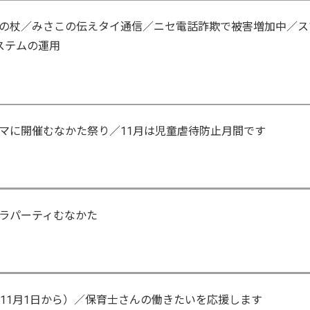
の杖／みさこの伝えタイ通信／ニセ電話詐欺で被害増加中／ス
システムの運用
マに開催むなかた祭り／11月は児童虐待防止月間です
ラパーティむなかた
11月1日から）／保育士さんの働きたいを応援します