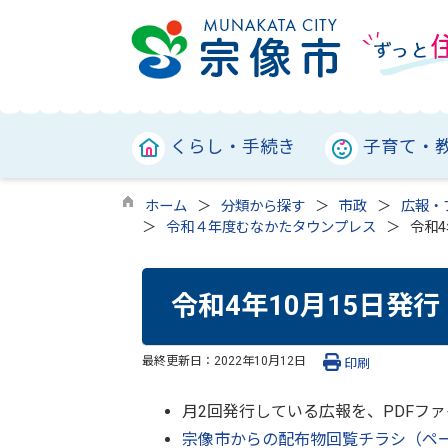
くらし・手続き
子育て・
ホーム
分類から探す
市政
広報・
令和４年度むなかたタウンプレス
令和4
令和4年10月15日発行
最終更新日：
2022年10月12日
印刷
月2回発行している広報を、PDFフ
宗像市からの配布物回覧チラシ（ペ