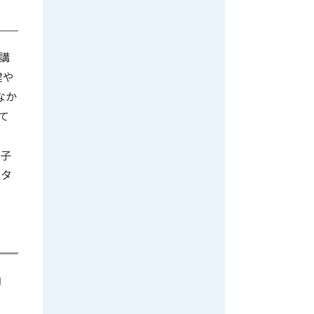
講
健や
なか
て
「子
のタ
納