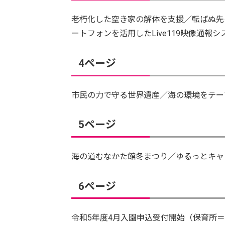
老朽化した空き家の解体を支援／転ばぬ先
ートフォンを活用したLive119映像通報
4ページ
市民の力で守る世界遺産／海の環境をテー
5ページ
海の道むなかた館冬まつり／ゆるっとキャ
6ページ
令和5年度4月入園申込受付開始（保育所＝