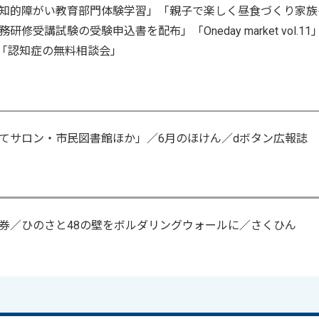
知的障がい教育部門体験学習」「親子で楽しく昼食づくり家族
講試験の受験申込書を配布」「Oneday market vol.11
」「認知症の無料相談会」
てサロン・市民図書館ほか」／6月のほけん／dボタン広報誌
券／ひのさと48の壁をボルダリングウォールに／さくひん