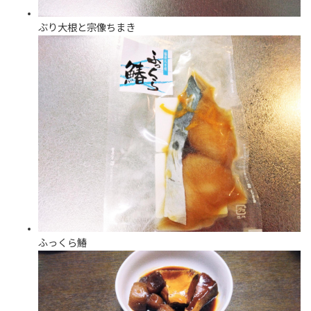
ぶり大根と宗像ちまき
ふっくら鰆