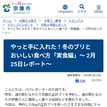
Languages
MENU
さがす
ホーム
分類から探す
子育て・教育
トピックス
ママ・パパレポート
令和４年度レポート
やっと手に入れた！冬のブリとおいしい食べ方「実食編」～ 2月25日レポ
ート～
やっと手に入れた！冬のブリと
おいしい食べ方「実食編」～ 2月
25日レポート～
最終更新日：
2023年2月25日
（ID:2755）
印刷
こんにちは、パパレポーターの久田です。
昨年、道の駅むなかたで念願の正月ブリを予約し、道の駅むなか
たの伊藤さんに美味しく食べる秘訣などを教わりました。
今回は、予約した5kgの正月ブリを使ったさまざまな料理にチャ