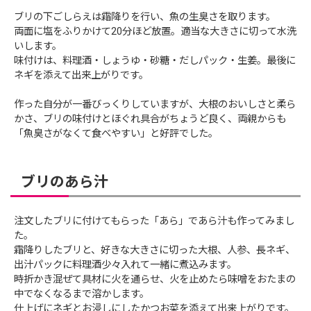
ブリの下ごしらえは霜降りを行い、魚の生臭さを取ります。
両面に塩をふりかけて20分ほど放置。適当な大きさに切って水洗
いします。
味付けは、料理酒・しょうゆ・砂糖・だしパック・生姜。最後に
ネギを添えて出来上がりです。
作った自分が一番びっくりしていますが、大根のおいしさと柔ら
かさ、ブリの味付けとほぐれ具合がちょうど良く、両親からも
「魚臭さがなくて食べやすい」と好評でした。
ブリのあら汁
注文したブリに付けてもらった「あら」であら汁も作ってみまし
た。
霜降りしたブリと、好きな大きさに切った大根、人参、長ネギ、
出汁パックに料理酒少々入れて一緒に煮込みます。
時折かき混ぜて具材に火を通らせ、火を止めたら味噌をおたまの
中でなくなるまで溶かします。
仕上げにネギとお浸しにしたかつお菜を添えて出来上がりです。