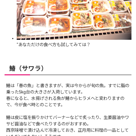
"あなただけの食べ方も試してみては？
鰆（サワラ）
鰆は「春の魚」と書きますが、実は今からが旬の魚。すでに脂の
乗った5kg台の大きさが入荷しています。
春になると、水揚げされる魚が鰆からヒラメへと変わりますの
で、今が食べ時とのことです。
鰆は皮に塩を振りかけてバーナーなどで炙ったり、生姜醤油やワ
サビ醤油などで食べたりするのがおすすめ。
西京味噌で漬け込んで冷凍しておき、正月用に料理の一品として