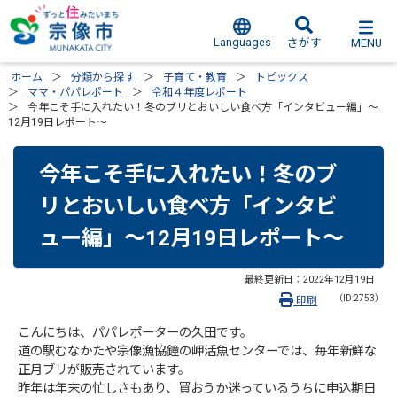
Languages
MENU
さがす
ホーム
分類から探す
子育て・教育
トピックス
ママ・パパレポート
令和４年度レポート
今年こそ手に入れたい！冬のブリとおいしい食べ方「インタビュー編」～
12月19日レポート～
今年こそ手に入れたい！冬のブ
リとおいしい食べ方「インタビ
ュー編」～12月19日レポート～
最終更新日：
2022年12月19日
（ID:2753）
印刷
こんにちは、パパレポーターの久田です。
道の駅むなかたや宗像漁協鐘の岬活魚センターでは、毎年新鮮な
正月ブリが販売されています。
昨年は年末の忙しさもあり、買おうか迷っているうちに申込期日