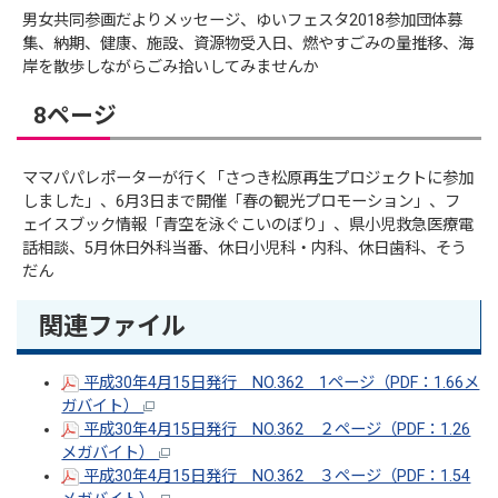
男女共同参画だよりメッセージ、ゆいフェスタ2018参加団体募
集、納期、健康、施設、資源物受入日、燃やすごみの量推移、海
岸を散歩しながらごみ拾いしてみませんか
8ページ
ママパパレポーターが行く「さつき松原再生プロジェクトに参加
しました」、6月3日まで開催「春の観光プロモーション」、フ
ェイスブック情報「青空を泳ぐこいのぼり」、県小児救急医療電
話相談、5月休日外科当番、休日小児科・内科、休日歯科、そう
だん
関連ファイル
平成30年4月15日発行 NO.362 1ページ（PDF：1.66メ
ガバイト）
平成30年4月15日発行 NO.362 ２ページ（PDF：1.26
メガバイト）
平成30年4月15日発行 NO.362 ３ページ（PDF：1.54