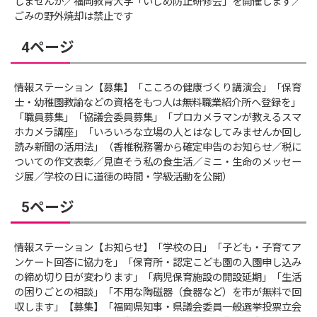
しませんか／福岡教育大学「いじめ防止研修会」を開催します／
ごみの野外焼却は禁止です
4ページ
情報ステーション【募集】「こころの健康づくり講演会」「保育
士・幼稚園教諭などの資格をもつ人は無料職業紹介所へ登録を」
「職員募集」「協議会委員募集」「プロカメラマンが教えるスマ
ホカメラ講座」「いろいろな立場の人とはなしてみませんか回し
読み新聞の活用法」（香椎税務署から確定申告のお知らせ／税に
ついての作文表彰／見直そう私の食生活／ミニ・生命のメッセー
ジ展／学校の日に道徳の時間・学級活動を公開）
5ページ
情報ステーション【お知らせ】「学校の日」「子ども・子育てア
ンケート回答に協力を」「保育所・認定こども園の入園申し込み
の締め切り日が変わります」「病児保育施設の開設延期」「生活
の困りごとの相談」「不用な陶磁器（食器など）を市が無料で回
収します」【募集】「福岡県知事・県議会委員一般選挙投票立会