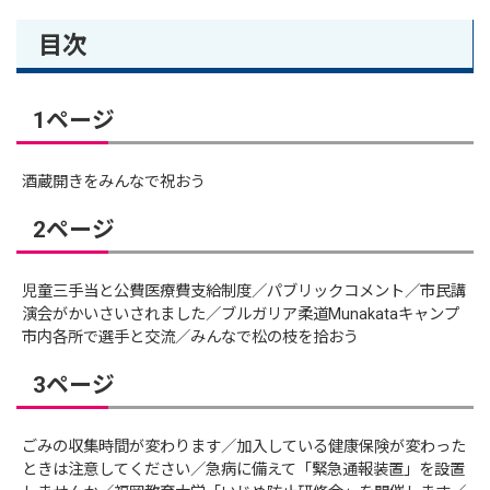
目次
1ページ
酒蔵開きをみんなで祝おう
2ページ
児童三手当と公費医療費支給制度／パブリックコメント／市民講
演会がかいさいされました／ブルガリア柔道Munakataキャンプ
市内各所で選手と交流／みんなで松の枝を拾おう
3ページ
ごみの収集時間が変わります／加入している健康保険が変わった
ときは注意してください／急病に備えて「緊急通報装置」を設置