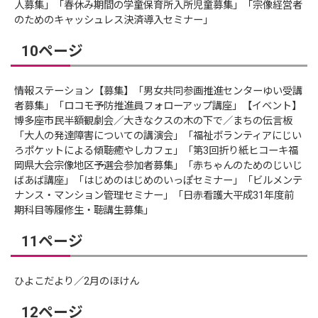
人募集」「春休み期間の学童保育所入所児童募集」「宗像経営者
のためのキャッシュレス決済導入セミナー」
10ページ
情報ステーション【募集】「男女共同参画推進センターゆい受講
者募集」「ロコモ予防推進員フォローアップ講座」【イベント】
博多座市民半額観劇会／大きなクスの木の下で／まちの伝言板
「大人の発達障害についての講演会」「福祉ボランティアにじい
ろポケットによる傾聴癒やしカフェ」「第3回折り紙ヒコーキ福
岡県大会宗像地区予選会参加者募集」「赤ちゃんのためのじいじ
ばあば講座」「はじめのはじめのいっぽセミナー」「ビルメンテ
ナンス・マンション管理セミナー」「日赤看護大平成31年度前
期科目等履修生・聴講生募集」
11ページ
ひよこだより／2月のほけん
12ページ