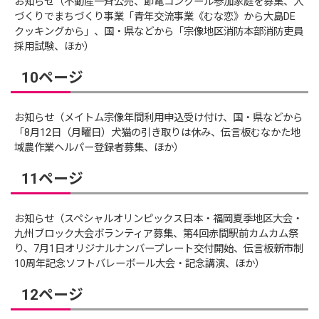
お知らせ（不動産一斉公売、節電コンクール参加家庭を募集、人
づくりでまちづくり事業「青年交流事業《むな恋》から大島DE
クッキングから」、国・県などから「宗像地区消防本部消防吏員
採用試験、ほか）
10ページ
お知らせ（メイトム宗像年間利用申込受け付け、国・県などから
「8月12日（月曜日）犬猫の引き取りは休み、伝言板むなかた地
域農作業ヘルパー登録者募集、ほか）
11ページ
お知らせ（スペシャルオリンピックス日本・福岡夏季地区大会・
九州ブロック大会ボランティア募集、第4回赤間駅前カムカム祭
り、7月1日オリジナルナンバープレート交付開始、伝言板新市制
10周年記念ソフトバレーボール大会・記念講演、ほか）
12ページ