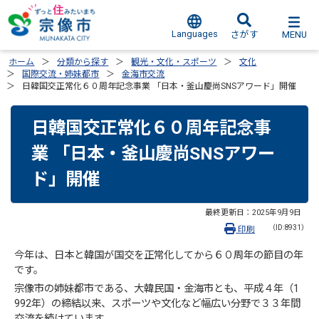
Languages
MENU
さがす
ホーム
分類から探す
観光・文化・スポーツ
文化
国際交流・姉妹都市
金海市交流
日韓国交正常化６０周年記念事業 「日本・釜山慶尚SNSアワード」開催
日韓国交正常化６０周年記念事
業 「日本・釜山慶尚SNSアワー
ド」開催
最終更新日：
2025年9月9日
（ID:8931）
印刷
今年は、日本と韓国が国交を正常化してから６０周年の節目の年
です。
宗像市の姉妹都市である、大韓民国・金海市とも、平成４年（1
992年）の締結以来、スポーツや文化など幅広い分野で３３年間
交流を続けています。