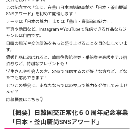
この記念すべき年に、在釜山日本国総領事館が「日本・釜山慶尚
SNSアワード」を初めて開催します！
テーマは「日本の魅力」または「釜山・慶尚道の魅力」。
写真や動画など、InstagramやYouTubeで発信できる作品ならジ
ャンルは自由です。
日韓の観光や交流促進をもっと盛り上げることを目的にしていま
す。
優秀作品に選ばれると、韓国往復航空券・乗船券や高級ホテル宿
泊券など、特別なプレゼントも！
学生さんや社会人の方、SNSで発信するのが好きな方など、どな
たでも応募できます！
ぜひこの機会に、あなたならではの視点で魅力を発信してみませ
んか？
応募概要はこちら👇
【概要】日韓国交正常化６０周年記念事業
「日本・釜山慶尚SNSアワード」