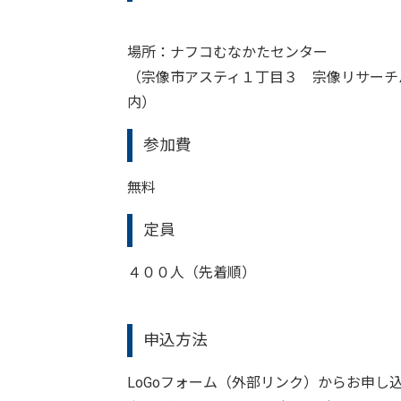
場所：ナフコむなかたセンター
（宗像市アスティ１丁目３ 宗像リサーチ
内）
参加費
無料
定員
４００人（先着順）
申込方法
LoGoフォーム（外部リンク）からお申し