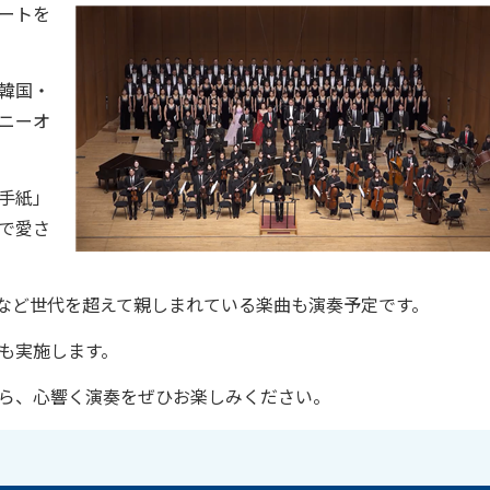
ートを
韓国・
ニーオ
手紙」
で愛さ
er」「糸」など世代を超えて親しまれている楽曲も演奏予定です。
も実施します。
ら、心響く演奏をぜひお楽しみください。