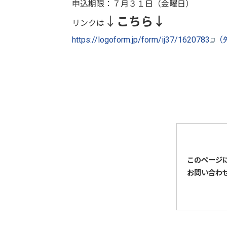
申込期限：７月３１日（金曜日）
↓
こちら↓
リンクは
https://logoform.jp/form/ij37/1620783
（
このページ
お問い合わ