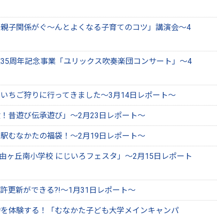
親子関係がぐ～んとよくなる子育てのコツ」講演会～4
35周年記念事業「ユリックス吹奏楽団コンサート」～4
いちご狩りに行ってきました～3月14日レポート～
！昔遊び伝承遊び」～2月23日レポート～
駅むなかたの福袋！～2月19日レポート～
自由ヶ丘南小学校 にじいろフェスタ」～2月15日レポート
許更新ができる?!～1月31日レポート～
物を体験する！「むなかた子ども大学メインキャンパ