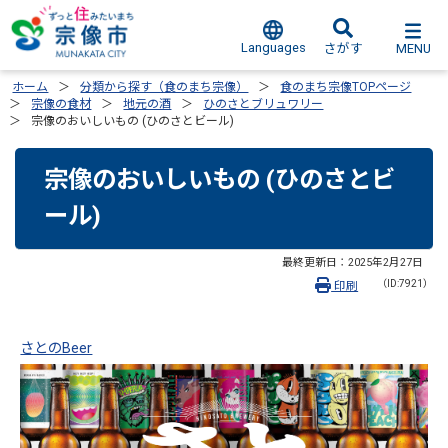
Languages
MENU
さがす
ホーム
分類から探す（食のまち宗像）
食のまち宗像TOPページ
宗像の食材
地元の酒
ひのさとブリュワリー
宗像のおいしいもの (ひのさとビール)
宗像のおいしいもの (ひのさとビ
ール)
最終更新日：
2025年2月27日
（ID:7921）
印刷
さとのBeer