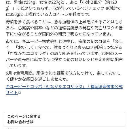
は、男性は234g、女性は227gと 、あと「小鉢２皿分（約120
g）」ほど足りておらず、市が行っているべジチェック ®測定で
は350g以 上摂れている人は４～５割程度です。
野菜を多く食べることは、急な血糖値の上昇を抑えることはもち
ろん、心臓病や脳卒中などの循環器疾患の発症や死亡リスクの低
下につながることが国内外の研究で明らかになっています。
市では、キユーピー株式会社と連携し、宗像の旬の野菜を「楽し
く」「おいしく」食べて、健康づくりと食品ロス削減につながる
「むなかたエコサラダ」の取り組みを行っています。市内のスー
パーや直売所に献立作りに役立つ旬の野菜レシピを定期的に配布
しています。
6月は食育月間。宗像の旬の野菜を味方につけて、楽しくおいし
く健やかな毎日を過ごしませんか。
キユーピーとコラボ「むなかたエコサラダ」 / 福岡県宗像市公式
サイト
このページに関する
お問い合わせは