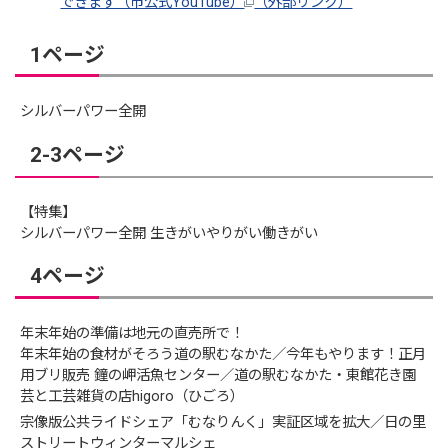
できます（市公式YouTube）
（外部リンク）
1ページ
シルバーパワー全開
2-3ページ
【特集】
シルバーパワー全開 生きがいやりがい働きがい
4ページ
年末年始の準備は地元の直売所で！
年末年始の食材がそろう道の駅むなかた／今年もやります！正月
用ブリ販売 鐘の岬活魚センター／道の駅むなかた・東館花き園
芸と工芸雑貨の店higoro（ひごろ）
宗像版公共ライドシェア「むなりんく」実証区域を拡大／日の里
ストリートウィンターマルシェ