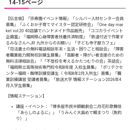
14-15ページ
【伝言板】「宗寿園イベント情報」「シルバー人材センター会員
募集」「ふくおか子育てマイスター認定研修会」「One day mar
ket vol.20 40店舗でハンドメイド作品販売」「ココカライベント
企画室」「福岡県心身障害者扶養共済制度」「鉄道付近で作業す
るみなさんへJR 九州からのお願い」「子ども寺子屋カフェ」
「司法書士の無料電話相談年末・生活・困りごと相談会」「障害
者職業能力開発校訓練生募集」「高齢者・障がい者支援のための
無料法律相談会」「「不登校を考えるかたつむりの会」茶話会」
「福岡県立高等技術専門校令和8年度 入校生募集」「ポリテクセ
ンター福岡・飯塚訓練受講生（ 令和8年2月入所生）募集」「職
業訓練講習 受講者募集」「放送大学 情報ステーション2026年4
月入学生募集」
【情報ステーション】
講座・イベント：「博多座市民半額観劇会二月花形歌舞伎
「あらしのよるに」」「うみんぐ大島めで鯛まつり（魚釣
り） 」