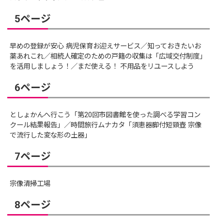
5ページ
早めの登録が安心 病児保育お迎えサービス／知っておきたいお
薬あれこれ／相続人確定のための戸籍の収集は「広域交付制度」
を活用しましょう！／まだ使える！ 不用品をリユースしよう
6ページ
としょかんへ行こう「第20回市図書館を使った調べる学習コン
クール結果報告」／時間旅行ムナカタ「須恵器脚付短頸壺 宗像
で流行した変な形の土器」
7ページ
宗像清掃工場
8ページ