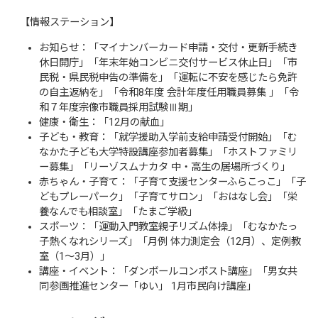
【情報ステーション】
お知らせ：「マイナンバーカード申請・交付・更新手続き
休日開庁」「年末年始コンビニ交付サービス休止日」「市
民税・県民税申告の準備を」「運転に不安を感じたら免許
の自主返納を」「令和8年度 会計年度任用職員募集 」「令
和７年度宗像市職員採用試験Ⅲ期」
健康・衛生：「12月の献血」
子ども・教育：「就学援助入学前支給申請受付開始」「む
なかた子ども大学特設講座参加者募集」「ホストファミリ
ー募集」「リーゾスムナカタ 中・高生の居場所づくり」
赤ちゃん・子育て：「子育て支援センターふらこっこ」「子
どもプレーパーク」「子育てサロン」「おはなし会」「栄
養なんでも相談室」「たまご学級」
スポーツ：「運動入門教室親子リズム体操」「むなかたっ
子熱くなれシリーズ」「月例 体力測定会（12月）、定例教
室（1〜3月）」
講座・イベント：「ダンボールコンポスト講座」「男女共
同参画推進センター「ゆい」 1月市民向け講座」