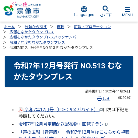
Languages
MENU
さがす
ホーム
分類から探す
市政
広報・プロモーション
広報むなかたタウンプレス
広報むなかたタウンプレスバックナンバー
令和７年度むなかたタウンプレス
令和7年12月号発行 NO.513 むなかたタウンプレス
令和7年12月号発行 NO.513 むな
かたタウンプレス
最終更新日：
2025年11月26日
（ID:9269）
印刷
令和7年12月号（PDF：9メガバイト）
目次は下記を
参照してください。
令和7年12月号定期配送配布物・回覧チラシ
「声の広報（音声版）」令和7年12月号はこちらから視聴