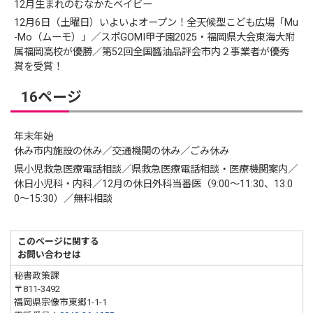
12月生まれのむなかたベイビー
12月6日（土曜日）いよいよオープン！全天候型こども広場「Mu
-Mo（ムーモ）」／スポGOMI甲子園2025・福岡県大会東海大附
属福岡高校が優勝／第52回全国醬油品評会市内２事業者が優秀
賞を受賞！
16ページ
年末年始
休み市内施設の休み／交通機関の休み／ごみ休み
県小児救急医療電話相談／県救急医療電話相談・医療機関案内／
休日小児科・内科／12月の休日外科当番医（9:00〜11:30、13:0
0〜15:30）／無料相談
このページに関する
お問い合わせは
秘書政策課
〒811-3492
福岡県宗像市東郷1-1-1