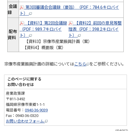
会議
第3回審議会会議録（要旨）（PDF：784.6キロバイ
録
ト）
【資料1】第2回会議録
【資料2】前回の意見等整
（PDF：989.7キロバイ
理表（PDF：398.2キロバイ
配布
ト）
ト）
資料
【資料3】宗像市産業振興計画（案）
【資料4】概要版（案）
宗像市産業振興計画の詳細については
こちら
をご参照ください。
このページに関する
お問い合わせは
産業政策課
〒811-3492
福岡県宗像市東郷1-1-1
電話番号：
0940-36-9039
Fax：0940-36-0320
お問い合わせフォーム
（ID:9257）