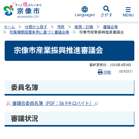
Languages
MENU
さがす
ホーム
分類から探す
市政
施策・計画
審議会等
附属機関設置条例に基づく審議会等
宗像市産業振興推進審議会
宗像市産業振興推進審議会
最終更新日：
2026年4月8日
（ID:9257）
印刷
委員名簿
審議会委員名簿（PDF：56.9キロバイト）
審議状況