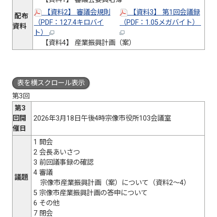
【資料2】 審議会規則
【資料3】 第1回会議録
配布
（PDF：127.4キロバイ
（PDF：1.05メガバイト）
資料
ト）
【資料4】 産業振興計画（案）
表を横スクロール表示
第3回
第3
回開
2026年3月18日午後4時宗像市役所103会議室
催日
1 開会
2 会長あいさつ
3 前回議事録の確認
4 審議
議題
宗像市産業振興計画（案）について（資料2～4）
5 宗像市産業振興計画の答申について
6 その他
7 閉会