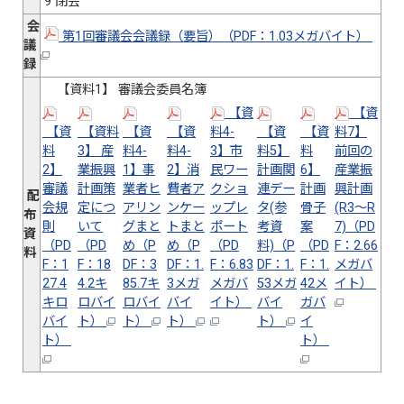
9 閉会
会
第1回審議会会議録（要旨）（PDF：1.03メガバイト）
議
録
【資料1】 審議会委員名簿
【資
【資
【資
【資料
【資
【資
料4-
【資
【資
料7】
料
3】 産
料4-
料4-
3】市
料5】
料
前回の
2】
業振興
1】事
2】消
民ワー
計画関
6】
産業振
審議
計画策
業者ヒ
費者ア
クショ
連デー
計画
興計画
配
会規
定につ
アリン
ンケー
ップレ
タ(参
骨子
(R3～R
布
則
いて
グまと
トまと
ポート
考資
案
7)（PD
資
（PD
（PD
め（P
め（P
（PD
料)（P
（PD
F：2.66
料
F：1
F：18
DF：3
DF：1.
F：6.83
DF：1.
F：1.
メガバ
27.4
4.2キ
85.7キ
3メガ
メガバ
53メガ
42メ
イト）
キロ
ロバイ
ロバイ
バイ
イト）
バイ
ガバ
バイ
ト）
ト）
ト）
ト）
イ
ト）
ト）