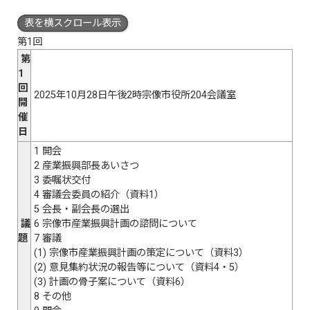
表を横スクロール表示
第1回
第
1
回
2025年10月28日午後2時宗像市役所204会議室
開
催
日
1 開会
2 産業振興部長あいさつ
3 委嘱状交付
4 審議会委員の紹介（資料1）
5 会長・副会長の選出
議
6 宗像市産業振興計画の諮問について
題
7 審議
(1) 宗像市産業振興計画の策定について（資料3）
(2) 意見集約状況の報告等について（資料4・5）
(3) 計画の骨子案について（資料6）
8 その他