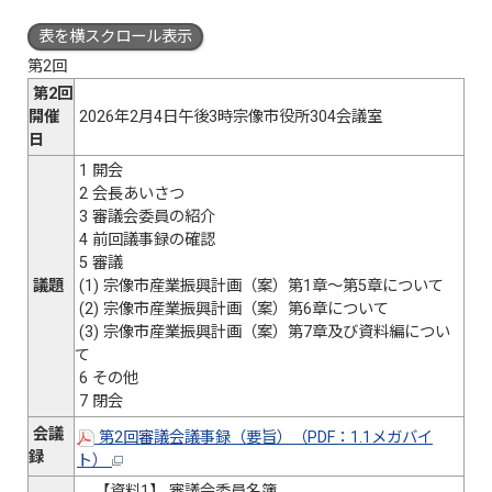
表を横スクロール表示
第2回
第2回
開催
2026年2月4日午後3時宗像市役所304会議室
日
1 開会
2 会長あいさつ
3 審議会委員の紹介
4 前回議事録の確認
5 審議
議題
(1) 宗像市産業振興計画（案）第1章～第5章について
(2) 宗像市産業振興計画（案）第6章について
(3) 宗像市産業振興計画（案）第7章及び資料編につい
て
6 その他
7 閉会
会議
第2回審議会議事録（要旨）（PDF：1.1メガバイ
録
ト）
【資料1】 審議会委員名簿