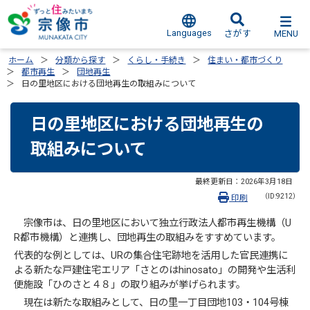
Languages
MENU
さがす
ホーム
分類から探す
くらし・手続き
住まい・都市づくり
都市再生
団地再生
日の里地区における団地再生の取組みについて
日の里地区における団地再生の
取組みについて
最終更新日：
2026年3月18日
（ID:9212）
印刷
宗像市は、日の里地区において独立行政法人都市再生機構（U
R都市機構）と連携し、団地再生の取組みをすすめています。
代表的な例としては、URの集合住宅跡地を活用した官民連携に
よる新たな戸建住宅エリア「さとのはhinosato」の開発や生活利
便施設「ひのさと４８」の取り組みが挙げられます。
現在は新たな取組みとして、日の里一丁目団地103・104号棟