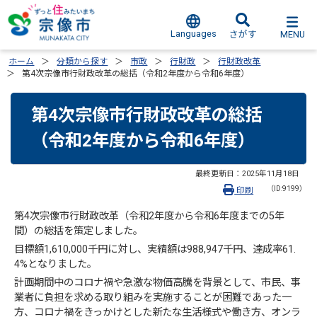
Languages
MENU
さがす
ホーム
分類から探す
市政
行財政
行財政改革
第4次宗像市行財政改革の総括（令和2年度から令和6年度）
第4次宗像市行財政改革の総括
（令和2年度から令和6年度）
最終更新日：
2025年11月18日
（ID:9199）
印刷
第4次宗像市行財政改革（令和2年度から令和6年度までの5年
間）の総括を策定しました。
目標額1,610,000千円に対し、実績額は988,947千円、達成率61.
4%となりました。
計画期間中のコロナ禍や急激な物価高騰を背景として、市民、事
業者に負担を求める取り組みを実施することが困難であった一
方、コロナ禍をきっかけとした新たな生活様式や働き方、オンラ