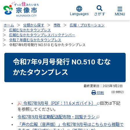
Languages
MENU
さがす
ホーム
分類から探す
市政
広報・プロモーション
広報むなかたタウンプレス
広報むなかたタウンプレスバックナンバー
令和７年度むなかたタウンプレス
令和7年9月号発行 NO.510 むなかたタウンプレス
令和7年9月号発行 NO.510 むな
かたタウンプレス
最終更新日：
2025年9月2日
（ID:8892）
印刷
令和7年9月号（PDF：11.6メガバイト）
目次は下記
を参照してください。
令和7年9月号定期配送配布物・回覧チラシ
「声の広報（音声版）」令和7年9月号はこちらから視聴で