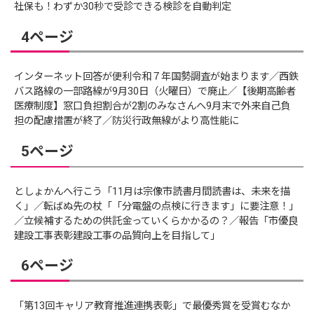
社保も！わずか30秒で受診できる検診を自動判定
4ページ
インターネット回答が便利令和７年国勢調査が始まります／西鉄
バス路線の一部路線が9月30日（火曜日）で廃止／【後期高齢者
医療制度】窓口負担割合が2割のみなさんへ9月末で外来自己負
担の配慮措置が終了／防災行政無線がより高性能に
5ページ
としょかんへ行こう「11月は宗像市読書月間読書は、未来を描
く」／転ばぬ先の杖「「分電盤の点検に行きます」に要注意！」
／立候補するための供託金っていくらかかるの？／報告「市優良
建設工事表彰建設工事の品質向上を目指して」
6ページ
「第13回キャリア教育推進連携表彰」で最優秀賞を受賞むなか