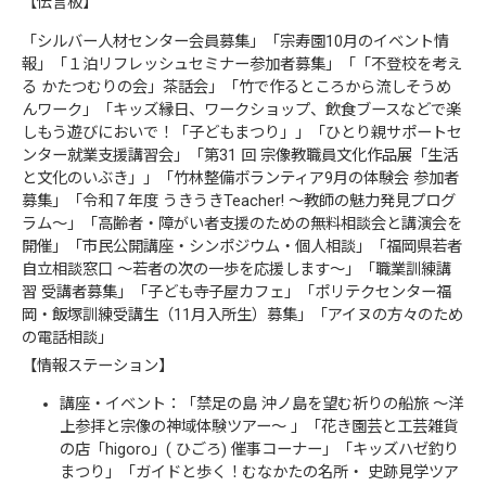
【伝言板】
「シルバー人材センター会員募集」「宗寿園10月のイベント情
報」「１泊リフレッシュセミナー参加者募集」「「不登校を考え
る かたつむりの会」茶話会」「竹で作るところから流しそうめ
んワーク」「キッズ縁日、ワークショップ、飲食ブースなどで楽
しもう遊びにおいで！「子どもまつり」」「ひとり親サポートセ
ンター就業支援講習会」「第31 回 宗像教職員文化作品展「生活
と文化のいぶき」」「竹林整備ボランティア9月の体験会 参加者
募集」「令和７年度 うきうきTeacher! ～教師の魅力発見プログ
ラム～」「高齢者・障がい者支援のための無料相談会と講演会を
開催」「市民公開講座・シンポジウム・個人相談」「福岡県若者
自立相談窓口 ～若者の次の一歩を応援します～」「職業訓練講
習 受講者募集」「子ども寺子屋カフェ」「ポリテクセンター福
岡・飯塚訓練受講生（11月入所生）募集」「アイヌの方々のため
の電話相談」
【情報ステーション】
講座・イベント：「禁足の島 沖ノ島を望む祈りの船旅 ～洋
上参拝と宗像の神域体験ツアー～ 」「花き園芸と工芸雑貨
の店「higoro」( ひごろ) 催事コーナー」「キッズハゼ釣り
まつり」「ガイドと歩く！むなかたの名所・ 史跡見学ツア