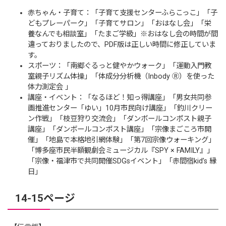
赤ちゃん・子育て：「子育て支援センターふらこっこ」「子
どもプレーパーク」「子育てサロン」「おはなし会」「栄
養なんでも相談室」「たまご学級」※おはなし会の時間が間
違っておりましたので、PDF版は正しい時間に修正していま
す。
スポーツ：「南郷ぐるっと健やかウォーク」「運動入門教
室親子リズム体操」「体成分分析機（Inbody Ⓡ）を使った
体力測定会 」
講座・イベント：「なるほど！知っ得講座」「男女共同参
画推進センター「ゆい」10月市民向け講座」「釣川クリー
ン作戦」「枝豆狩り交流会」「ダンボールコンポスト親子
講座」「ダンボールコンポスト講座」「宗像まごころ市開
催」「地島で本格地引網体験」「第7回宗像ウォーキング」
「博多座市民半額観劇会ミュージカル『SPY × FAMILY』」
「宗像・福津市で共同開催SDGsイベント」「赤間宿kid’s 縁
日」
14-15ページ