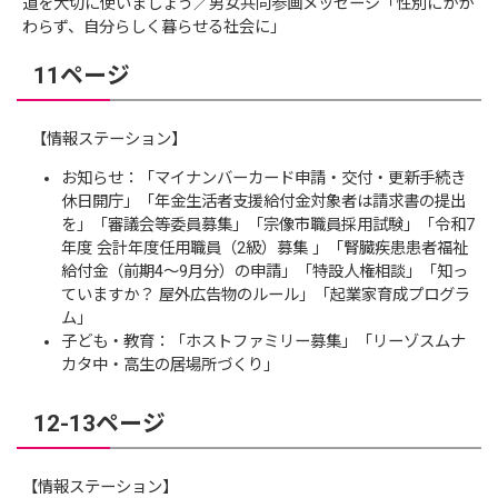
道を大切に使いましょう／男女共同参画メッセージ「性別にかか
わらず、自分らしく暮らせる社会に」
11ページ
【情報ステーション】
お知らせ：「マイナンバーカード申請・交付・更新手続き
休日開庁」「年金生活者支援給付金対象者は請求書の提出
を」「審議会等委員募集」「宗像市職員採用試験」「令和7
年度 会計年度任用職員（2級）募集 」「腎臓疾患患者福祉
給付金（前期4～9月分）の申請」「特設人権相談」「知っ
ていますか？ 屋外広告物のルール」「起業家育成プログラ
ム」
子ども・教育：「ホストファミリー募集」「リーゾスムナ
カタ中・高生の居場所づくり」
12-13ページ
【情報ステーション】