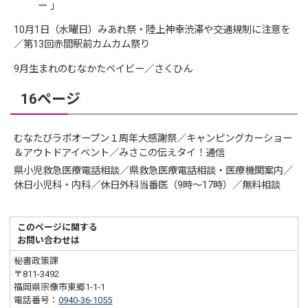
ー 」
10月1日（水曜日）みあれ祭・陸上神幸渋滞や交通規制に注意を
／第13回赤間駅前カムカム祭り
9月生まれのむなかたベイビー／さくひん
16ページ
むなたびラボオープン１周年大感謝祭／キャンピングカーショー
＆アウトドアイベント／みさこの伝えタイ！通信
県小児救急医療電話相談／県救急医療電話相談・医療機関案内／
休日小児科・内科／休日外科当番医（9時〜17時）／無料相談
このページに関する
お問い合わせは
秘書政策課
〒811-3492
福岡県宗像市東郷1-1-1
電話番号：
0940-36-1055