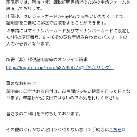
宗像市では、所得（非）課税証明書請求のための申請フォームを
設置しております。
申請後、クレジットカードかPayPayで支払いいただくことで、
証明書をご自宅に郵送で受取をすることができます。
※申請にはマイナンバーカード及びマイナンバーカードに設定し
た4桁の暗証番号、6～16桁の英数字組み合わせたパスワードの
入力が必要となります。
所得（非）課税証明書等のオンライン請求
https://logoform.jp/form/ij37/498777
（外部リンク）
重要なお知らせ
証明書に印字される日付は、市民課が支払い確認を行った日とな
ります。申請日や受取日ではないのでお気を付けください。
皆さまのご利用をお待ちしております。
その他の＜行かない窓口＞＜待たない窓口＞手続きは
こちら