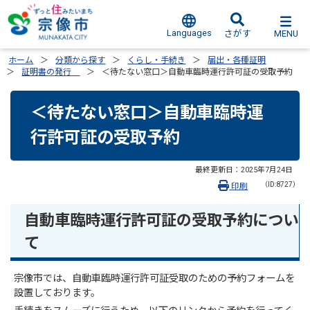
Languages
MENU
さがす
ホーム
分類から探す
くらし・手続き
届出・各種証明
証明書の発行
＜待たない窓口＞自動車臨時運行許可証の受取予約
＜待たない窓口＞自動車臨時運
行許可証の受取予約
最終更新日：
2025年7月24日
（ID:8727）
印刷
自動車臨時運行許可証の受取予約につい
て
宗像市では、自動車臨時運行許可証受取のための予約フォームを
設置しております。