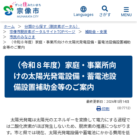
Languages
MENU
さがす
ホーム
分類から探す（脱炭素ポータル）
宗像市脱炭素ポータルサイトTOPページ
補助金・支援
市民のみなさま
（令和８年度）家庭・事業所向けの太陽光発電設備・蓄電池設備設置補助
金等のご案内
（令和８年度）家庭・事業所向
けの太陽光発電設備・蓄電池設
備設置補助金等のご案内
最終更新日：
2026年5月14日
（ID:7712）
印刷
太陽光発電は太陽光のエネルギーを変換して電力にする過程で
は二酸化炭素がほぼ発生しないため、脱炭素の推進につながりま
す。市と県では現在、太陽光発電設備や蓄電池にかかる費用を低