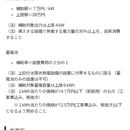
補助額＝７万円／kW
上限額＝28万円
（注）補助対象出力は上限４kW
（注）導入する設備で発電する電力量の30％以上を、自家消費
すること
蓄電池
補助率＝設置費用の３分の１
（注）上記の太陽光発電設備の設置に付帯するものに限る （蓄
電池のみの設置は不可）
（注）補助対象蓄電容量は上限６kWh
（注）１kWh当たりの価格が14.1万円以下（家庭用）のもの（工
事費込み、税抜き）
※１kWh当たりの価格が12.5万円(工事費込み、税抜き)以下
となるよう努めること