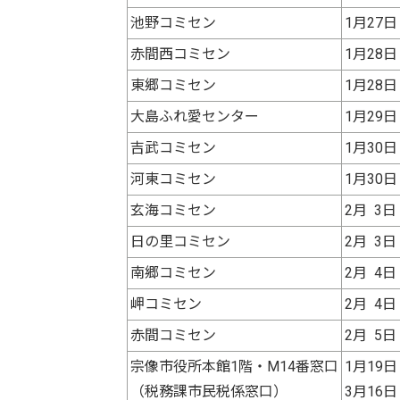
池野コミセン
1月27
赤間西コミセン
1月28
東郷コミセン
1月28
大島ふれ愛センター
1月29
吉武コミセン
1月30
河東コミセン
1月30
玄海コミセン
2月 3
日の里コミセン
2月 3
南郷コミセン
2月 4
岬コミセン
2月 4
赤間コミセン
2月 5
宗像市役所本館1階・M14番窓口
1月19
（税務課市民税係窓口）
3月16