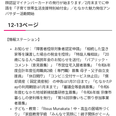
顔認証マイナンバーカードの発行が始まります／2月末までに申
請を「子育て世帯生活支援特別給付金」／むなかた魅力発信アン
バサダー活動開始
12-13ページ
【情報ステーション】
お知らせ：「障害者控除対象者認定申請」「相続した空き
家等を譲渡した場合の税金を控除」「特設人権相談」「20
歳になる人へ国民年金のお知らせを送付」「パブリック・
コメント（意見募集）」「市営住宅入居者募集」「令和6年
度会計年度任用職員2級（ 専門職）募集 母子・父子自立支
援員」「休日開庁」「コンビニ交付サービス休止日」「償
却資産（ 固定資産税） の申告は1月31日まで」「むなかたP
ayの利用期限は1月末まで」「審議会等委員募集」「令和6
年度むなかた地域新規就農研修生募集」「令和6年版 宗像市
暮らしの便利帳を発行」「第16回宗像いちご祭り参加事業
者募集」
子ども・教育：「Risus Munakata！中・高生の居場所づく
り」「家庭教育学級 「みんなで笑顔に！親子関係がぐーん