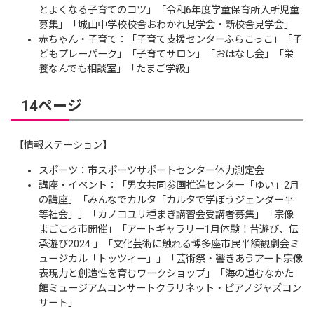
とよくなる子育てのコツ」「令和6年度学童保育所入所児童
募集」「城山中学校校舎おわかれ見学会・新校舎見学会」
赤ちゃん・子育て：「子育て支援センターふらこっこ」「子
どもプレーパーク」「子育てサロン」「おはなし会」「栄
養なんでも相談室」「たまご学級」
14ページ
【情報ステーション】
スポーツ：市スポーツサポートセンター体力測定会
講座・イベント：「男女共同参画推進センター「ゆい」2月
の講座」「みんなでカルタ「カルタで学ぼうジェンダー平
等社会」」「カノコユリ種まき講習会受講者募集」「宗像
まごころ市開催」「アートギャラリー1月体験！昔遊び、伝
承遊び2024 」「文化芸術に触れる博多座市民半額観劇会ミ
ュージカル「トッツィー」」「芸術祭・響きあうアート宗像
表現力と創造性を育むワークショップ」「海の道むなかた
館ミュージアムコンサートクラリネット・ピアノジャズコン
サート」