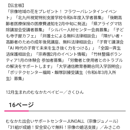
【伝言板】
「宗像地域の花をプレゼント！ フラワーバレンタインイベン
ト」「北九州視覚特別支援学校令和6年度入学者募集」「後期高
齢者医療保険の医療費通知を2月中旬に発送」「県アライグマ防
除講習会受講者募集」「シルバー人材センター会員募集」「子ど
も寺子屋カフェ」「弁護士による無料法律相談会」「障がい者・
高齢者のための成年後見講座、無料法律相談会」「子育て講演会
「AI 時代の子育て未来を生き抜く力をつける」」「全国一斉生
活保護相談会」「宗寿園2月のイベント情報」「竹林整備ボラン
ティア1月の体験会 参加者募集」「労働者と使用者とのトラブル
の解決をサポートします」「大学通信教育春期合同入学説明会」
「ポリテクセンター福岡・飯塚訓練受講生（令和6年3月入所
生）募集」
12月生まれのむなかたベイビー／さくひん
16ページ
むなかた出会いサポートセンターJUNOALL（宗像ジュノール）
「31組が成婚！安全安心で無料！宗像の婚活支援」／みさこの