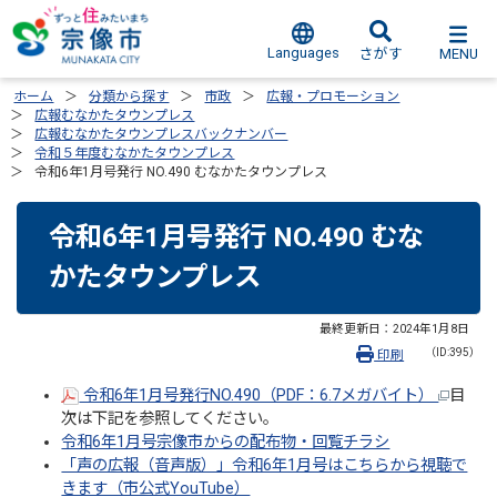
Languages
MENU
さがす
ホーム
分類から探す
市政
広報・プロモーション
広報むなかたタウンプレス
広報むなかたタウンプレスバックナンバー
令和５年度むなかたタウンプレス
令和6年1月号発行 NO.490 むなかたタウンプレス
令和6年1月号発行 NO.490 むな
かたタウンプレス
最終更新日：
2024年1月8日
（ID:395）
印刷
令和6年1月号発行NO.490（PDF：6.7メガバイト）
目
次は下記を参照してください。
令和6年1月号宗像市からの配布物・回覧チラシ
「声の広報（音声版）」令和6年1月号はこちらから視聴で
きます（市公式YouTube）