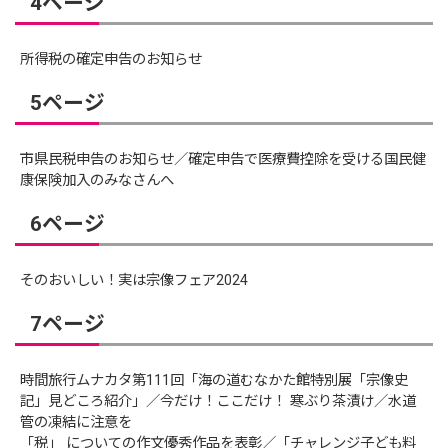
4ページ
所得税の確定申告のお知らせ
5ページ
市県民税申告のお知らせ／確定申告で医療費控除を受ける国民健
康保険加入のみなさんへ
6ページ
そのおいしい！実は宗像フェア2024
7ページ
時間旅行ムナカタ第111回「海の道むなかた館特別展「宗像史
記」見どころ紹介」／今だけ！ここだけ！ 寒ぶり茶漬け／水道
管の凍結に注意を
「税」 についての作文優秀作品を表彰／「チャレンジ子ども料