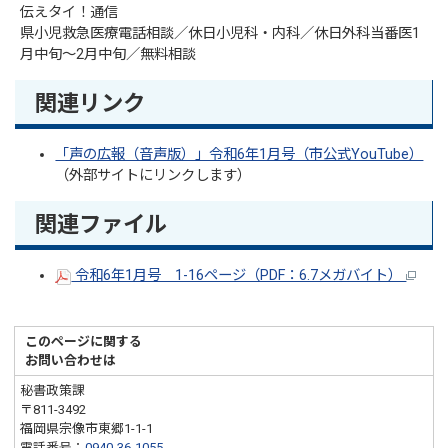
伝えタイ！通信
県小児救急医療電話相談／休日小児科・内科／休日外科当番医1
月中旬～2月中旬／無料相談
関連リンク
「声の広報（音声版）」令和6年1月号（市公式YouTube）
（外部サイトにリンクします）
関連ファイル
令和6年1月号 1-16ページ（PDF：6.7メガバイト）
このページに関する
お問い合わせは
秘書政策課
〒811-3492
福岡県宗像市東郷1-1-1
電話番号：
0940-36-1055