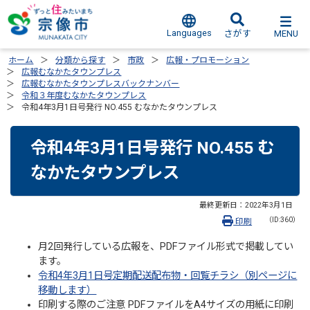
Languages
MENU
さがす
ホーム
分類から探す
市政
広報・プロモーション
広報むなかたタウンプレス
広報むなかたタウンプレスバックナンバー
令和３年度むなかたタウンプレス
令和4年3月1日号発行 NO.455 むなかたタウンプレス
令和4年3月1日号発行 NO.455 む
なかたタウンプレス
最終更新日：
2022年3月1日
（ID:360）
印刷
月2回発行している広報を、PDFファイル形式で掲載してい
ます。
令和4年3月1日号定期配送配布物・回覧チラシ（別ページに
移動します）
印刷する際のご注意 PDFファイルをA4サイズの用紙に印刷