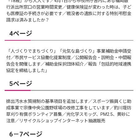
「18歳」から大人です／4月1日から市役所庁舎内にある福岡銀
行派出所窓口の営業時間変更／健康保険証が変わった時は、子ど
も医療証の手続きが必要です／戦没者の遺族に対する特別弔慰金
請求は済みましたか？
4ページ
「人づくりでまちづくり」「元気な島づくり」事業補助金申請受
付／市民サービス協働化提案制度／公開報告会・説明会・中間報
告会を開催します／補助金採択団体紹介／報告「包括的地域連携
協定を締結しました」
5ページ
排出汚水水質規制の基準項目を追加します／スポーツ振興くじ助
成事業で宗像中央公園野球場の改修工事をしています／釣川堤防
草刈り有償ボランティア募集／光化学スモッグ、PM2.5、黄砂に
注意／リサイクルショップインターネット抽選販売
6－7ページ