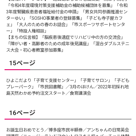
「令和4年度環境対策支援補助金の補助候補団体を募集」「令和
3年度腎臓疾患患者福祉給付金の申請」「男女共同参画推進セン
ターゆい」「SOSHO事業者の登録募集」「子ども寺子屋カフ
ェ」「大人のための春のお話会」「市スポーツサポートセンタ
ー」「特設人権相談」
【まちの伝言板】「脳疾患後遺症でリハビリ中の方の交流会」
「障がい者・高齢者のための成年後見講座」「混合ダブルステニ
ス大会・初心者教室参加募集」
15ページ
ひよこだより「子育て支援センター」「子育てサロン」「子ども
プレーパーク」「市民図書館」／3月のほけん／2022年初採れ地
島天然わかめ予約注文スタート／食育講演会
16ページ
お誕生日おめでとう／博多座市民半額券／アンちゃんの日常英会