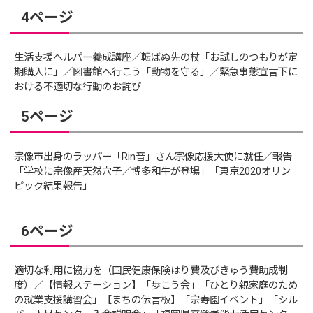
4ページ
生活支援ヘルパー養成講座／転ばぬ先の杖「お試しのつもりが定
期購入に」／図書館へ行こう「動物を守る」／緊急事態宣言下に
おける不適切な行動のお詫び
5ページ
宗像市出身のラッパー「Rin音」さん宗像応援大使に就任／報告
「学校に宗像産天然穴子／博多和牛が登場」「東京2020オリン
ピック結果報告」
6ページ
適切な利用に協力を（国民健康保険はり費及びきゅう費助成制
度）／【情報ステーション】「歩こう会」「ひとり親家庭のため
の就業支援講習会」【まちの伝言板】「宗寿園イベント」「シル