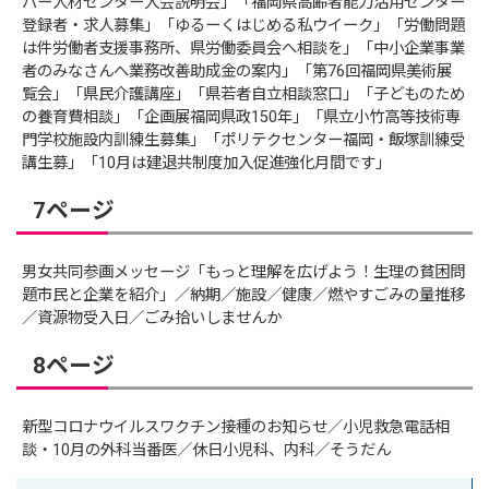
バー人材センター入会説明会」「福岡県高齢者能力活用センター
登録者・求人募集」「ゆるーくはじめる私ウイーク」「労働問題
は件労働者支援事務所、県労働委員会へ相談を」「中小企業事業
者のみなさんへ業務改善助成金の案内」「第76回福岡県美術展
覧会」「県民介護講座」「県若者自立相談窓口」「子どものため
の養育費相談」「企画展福岡県政150年」「県立小竹高等技術専
門学校施設内訓練生募集」「ポリテクセンター福岡・飯塚訓練受
講生募」「10月は建退共制度加入促進強化月間です」
7ページ
男女共同参画メッセージ「もっと理解を広げよう！生理の貧困問
題市民と企業を紹介」／納期／施設／健康／燃やすごみの量推移
／資源物受入日／ごみ拾いしませんか
8ページ
新型コロナウイルスワクチン接種のお知らせ／小児救急電話相
談・10月の外科当番医／休日小児科、内科／そうだん