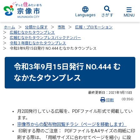
Languages
MENU
さがす
ホーム
分類から探す
市政
広報・プロモーション
広報むなかたタウンプレス
広報むなかたタウンプレスバックナンバー
令和３年度むなかたタウンプレス
令和3年9月15日発行 NO.444 むなかたタウンプレス
令和3年9月15日発行 NO.444 む
なかたタウンプレス
最終更新日：
2021年9月15日
（ID:356）
印刷
月2回発行している広報を、PDFファイル形式で掲載してい
ます。
宗像市からの配布物回覧チラシ（ページを移動します）
印刷する際のご注意： PDFファイルをA4サイズの用紙に印
刷する際は、「用紙サイズに合わせてページを縮小」に設