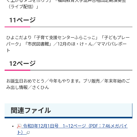
く上がるタコを作ろう」「福岡教育大学混声合唱団定期演奏会
（ライブ配信）」
11ページ
ひよこだより「子育て支援センターふらこっこ」「子どもプレー
パーク」「市民図書館」／12月のほ・け・ん／ママパパレポー
ト
12ページ
お誕生日おめでとう／今年もやります。ブリ販売／年末年始のご
み出し情報／さくひん
関連ファイル
令和3年12月1日号 1~12ページ（PDF：7.46メガバイ
ト）