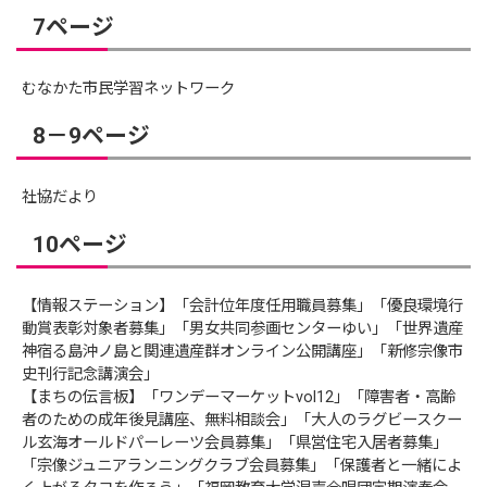
7ページ
むなかた市民学習ネットワーク
8－9ページ
社協だより
10ページ
【情報ステーション】「会計位年度任用職員募集」「優良環境行
動賞表彰対象者募集」「男女共同参画センターゆい」「世界遺産
神宿る島沖ノ島と関連遺産群オンライン公開講座」「新修宗像市
史刊行記念講演会」
【まちの伝言板】「ワンデーマーケットvol12」「障害者・高齢
者のための成年後見講座、無料相談会」「大人のラグビースクー
ル玄海オールドパーレーツ会員募集」「県営住宅入居者募集」
「宗像ジュニアランニングクラブ会員募集」「保護者と一緒によ