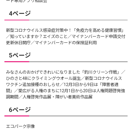
ート専用アプリ相談会
4ページ
新型コロナウイルス感染症対策中！「免疫力を高める健康習慣」
／知っていますか？エイズのこと／マイナンバーカード申請交付
更新休日開庁／マイナンバーカードの保険証利用
5ページ
みなさんのおかげできれいになりました「釣川クリーン作戦」／
ひのさと48にクライミングウオール誕生／新型コロナウイルス
ワクチン追加接種のおしらせ／12月3日から9日は「障害者週
間」／愛広がる人権のまちに12月1日から20日は人権問題啓発強
調期間／人権啓発作品展・障がい者美術作品展
6ページ
エコパーク宗像