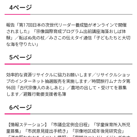
4ページ
報告「第17回日本の次世代リーダー養成塾がオンラインで開催
されました」「宗像国際育成プログラム出前講座海藻おしば体
験」／転ばぬ先の杖／みさこの伝えタイ通信「子どもたちと大切
な海を守りたい」
5ページ
効率的な資源リサイクルに協力お願いします／リサイクルショッ
プのインターネット抽選販売を実施します／時間旅行ムナカタ第
96回「古代宗像人のあしあと」／農地の出して・受けてを募集
します／避難行動要支援者名簿
6ページ
【情報ステーション】「市議会定例会日程」「学童保育所入所児
童募集」「市民意見提出手続き」「宗像地区成年後見研究会」