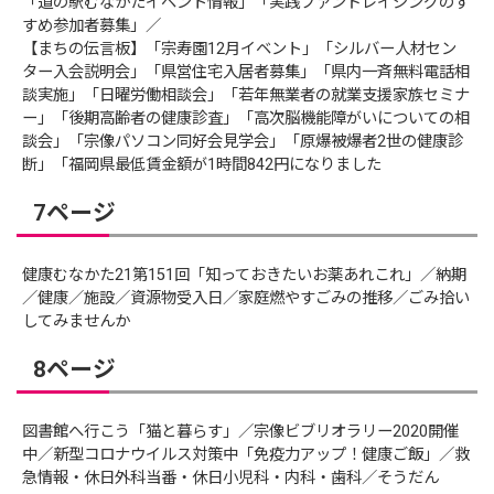
「道の駅むなかたイベント情報」「実践ファンドレイジングのす
すめ参加者募集」／
【まちの伝言板】「宗寿園12月イベント」「シルバー人材セン
ター入会説明会」「県営住宅入居者募集」「県内一斉無料電話相
談実施」「日曜労働相談会」「若年無業者の就業支援家族セミナ
ー」「後期高齢者の健康診査」「高次脳機能障がいについての相
談会」「宗像パソコン同好会見学会」「原爆被爆者2世の健康診
断」「福岡県最低賃金額が1時間842円になりました
7ページ
健康むなかた21第151回「知っておきたいお薬あれこれ」／納期
／健康／施設／資源物受入日／家庭燃やすごみの推移／ごみ拾い
してみませんか
8ページ
図書館へ行こう「猫と暮らす」／宗像ビブリオラリー2020開催
中／新型コロナウイルス対策中「免疫力アップ！健康ご飯」／救
急情報・休日外科当番・休日小児科・内科・歯科／そうだん