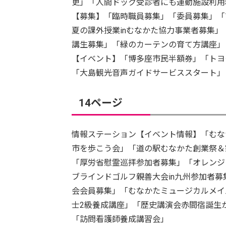
更」「人間ドック受診者にも運動施設利用
【募集】「臨時職員募集」「委員募集」「
夏の課外授業inむなかた協力事業者募集
講生募集」「緑のカーテンの育て方講座」
【イベント】「博多座市民半額券」「トヨ
「大島観光音声ガイドサービススタート」
14ページ
情報ステーション【イベント情報】「むな
市を歩こう会」「道の駅むなかた創業祭＆
「厚労省慰霊巡拝参加者募集」「オレンジカ
ブラインドゴルフ親善大会in九州参加者
会会員募集」「むなかたミュージカルメイ
士2級養成講座」「歴史講演会赤間宿誕生か
「訪問看護師養成講習会」