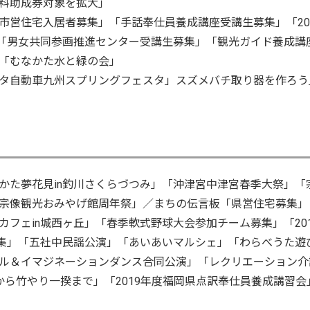
料助成券対象を拡大」
市営住宅入居者募集」「手話奉仕員養成講座受講生募集」「20
」「男女共同参画推進センター受講生募集」「観光ガイド養成講
「むなかた水と緑の会」
タ自動車九州スプリングフェスタ」スズメバチ取り器を作ろう
かた夢花見in釣川さくらづつみ」「沖津宮中津宮春季大祭」「
宗像観光おみやげ館周年祭」／まちの伝言板「県営住宅募集」
フェin城西ヶ丘」「春季軟式野球大会参加チーム募集」「201
募集」「五社中民謡公演」「あいあいマルシェ」「わらべうた遊
ル＆イマジネーションダンス合同公演」「レクリエーション介
ら竹やり一揆まで」「2019年度福岡県点訳奉仕員養成講習会