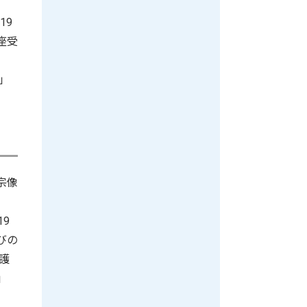
19
座受
」
宗像
9
びの
護
」