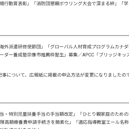
境行動賞表彰」「消防団懇親ボウリング大会で深まる絆」「学
海外派遣研修使節団」「グローバル人材育成プログラムカナダ
ーダー養成塾宗像市推薦枠塾生」募集／APCC「ブリッジキッ
集記事について、広報紙に掲載の申込方法が変更になりましたの
当・特別児童扶養手当の手当額改定」「ひとり親家庭のための
保険高額療養費申請手続きを簡素化」「適応指導教室エール名