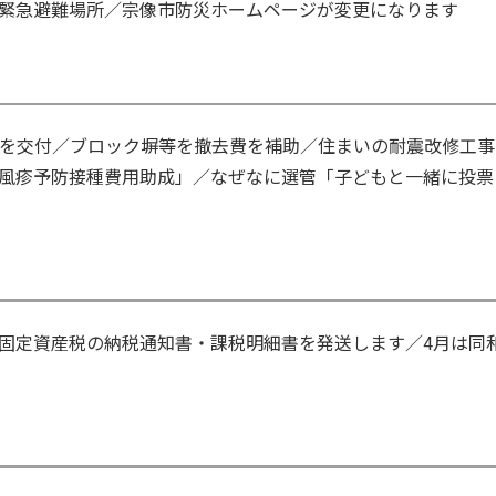
緊急避難場所／宗像市防災ホームページが変更になります
を交付／ブロック塀等を撤去費を補助／住まいの耐震改修工事
風疹予防接種費用助成」／なぜなに選管「子どもと一緒に投票
固定資産税の納税通知書・課税明細書を発送します／4月は同