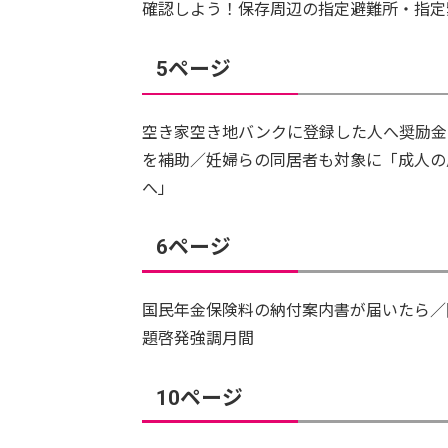
確認しよう！保存周辺の指定避難所・指定
5ページ
空き家空き地バンクに登録した人へ奨励金
を補助／妊婦らの同居者も対象に「成人の
へ」
6ページ
国民年金保険料の納付案内書が届いたら／
題啓発強調月間
10ページ