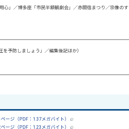
用心」／博多座「市民半額観劇会」／赤間宿まつり／宗像のす
血圧を予防しましょう」／編集後記ほか）
 1ページ（PDF：1.37メガバイト）
 2ページ（PDF：1.23メガバイト）