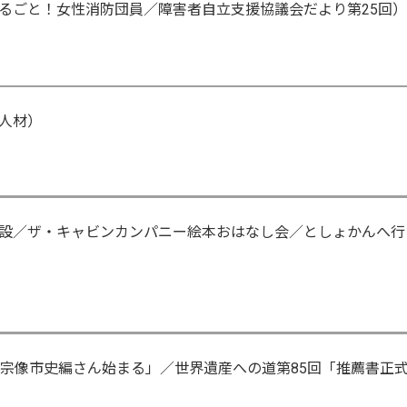
るごと！女性消防団員／障害者自立支援協議会だより第25回）
人材）
設／ザ・キャビンカンパニー絵本おはなし会／としょかんへ行
修宗像市史編さん始まる」／世界遺産への道第85回「推薦書正