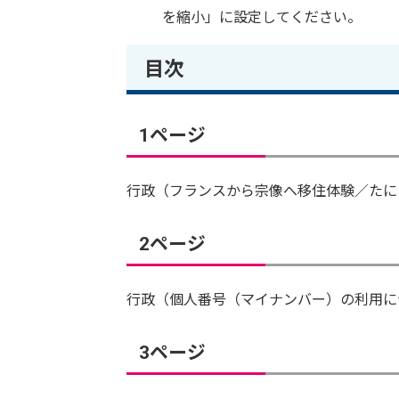
を縮小」に設定してください。
目次
1ページ
行政（フランスから宗像へ移住体験／たに
2ページ
行政（個人番号（マイナンバー）の利用に
3ページ